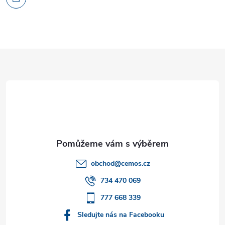
Z
á
p
a
t
obchod
@
cemos.cz
í
734 470 069
777 668 339
Sledujte nás na Facebooku