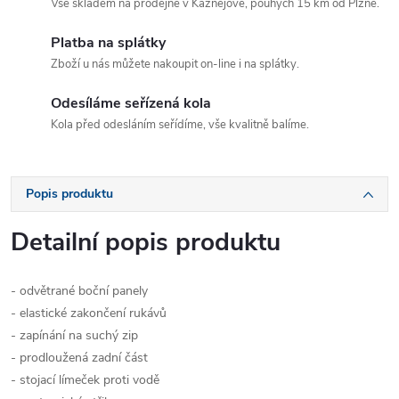
Vše skladem na prodejně v Kaznějově, pouhých 15 km od Plzně.
Platba na splátky
Zboží u nás můžete nakoupit on-line i na splátky.
Odesíláme seřízená kola
Kola před odesláním seřídíme, vše kvalitně balíme.
Popis produktu
Detailní popis produktu
- odvětrané boční panely
- elastické zakončení rukávů
- zapínání na suchý zip
- prodloužená zadní část
- stojací límeček proti vodě