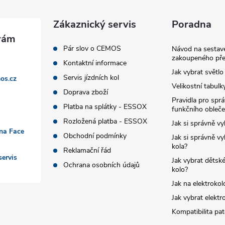
Zákaznický servis
Poradna
Pár slov o CEMOS
Návod na sestave
zakoupeného pře
Kontaktní informace
Jak vybrat světlo
Servis jízdních kol
os.cz
Velikostní tabulk
Doprava zboží
Pravidla pro spr
Platba na splátky - ESSOX
funkčního obleče
Rozložená platba - ESSOX
Jak si správně vy
 na Face
Obchodní podmínky
Jak si správně vy
kola?
Reklamační řád
ervis
Jak vybrat dětské
Ochrana osobních údajů
kolo?
Jak na elektrokol
Jak vybrat elektr
Kompatibilita pa