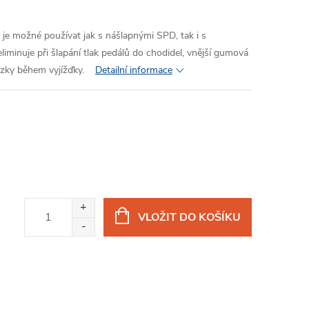
é je možné používat jak s nášlapnými SPD, tak i s
liminuje při šlapání tlak pedálů do chodidel, vnější gumová
házky během vyjížďky.
Detailní informace
VLOŽIT DO KOŠÍKU