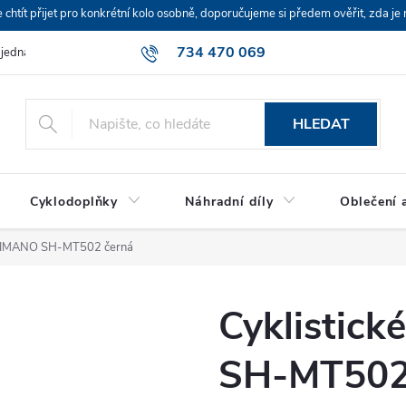
ít přijet pro konkrétní kolo osobně, doporučujeme si předem ověřit, zda je 
734 470 069
bjednávka
HLEDAT
Cyklodoplňky
Náhradní díly
Oblečení a
 SHIMANO SH-MT502 černá
Cyklistic
SH-MT502