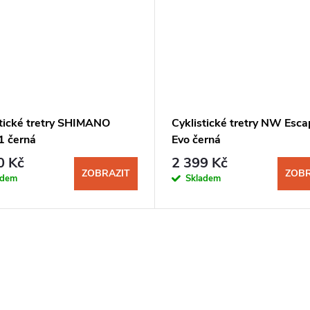
stické tretry SHIMANO
Cyklistické tretry NW Esc
 černá
Evo černá
0 Kč
2 399 Kč
ZOBRAZIT
ZOBR
adem
Skladem