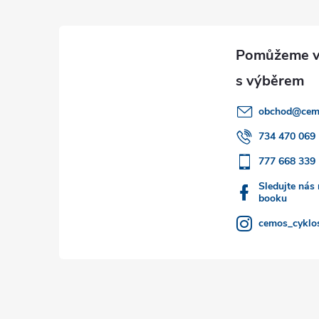
á
p
a
obchod
@
cem
t
734 470 069
777 668 339
í
Sledujte nás
booku
cemos_cyklos