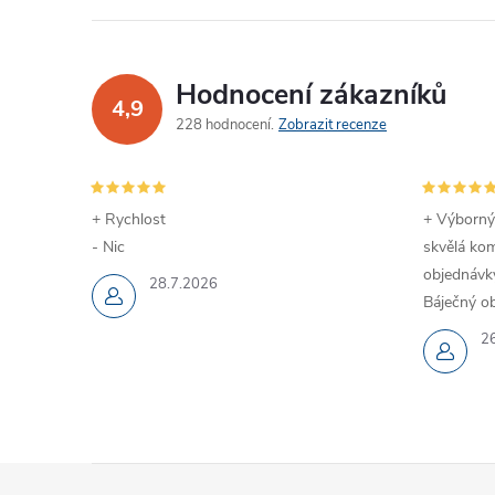
Hodnocení zákazníků
4,9
228 hodnocení
Zobrazit recenze
+ Rychlost
+ Výborný
- Nic
skvělá kom
objednávky
28.7.2026
Báječný ob
2
Z