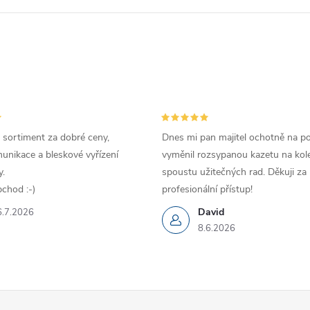
 sortiment za dobré ceny,
Dnes mi pan majitel ochotně na p
unikace a bleskové vyřízení
vyměnil rozsypanou kazetu na kole
.
spoustu užitečných rad. Děkuji za
chod :-)
profesionální přístup!
David
6.7.2026
8.6.2026