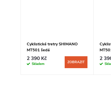
Cyklistické tretry SHIMANO
Cykli
MT501 šedá
MT501
2 390 Kč
2 39
ZOBRAZIT
Skladem
Skl