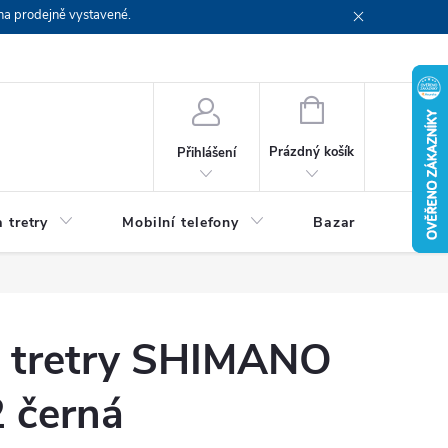
na prodejně vystavené.
NÁKUPNÍ
KOŠÍK
Prázdný košík
Přihlášení
 tretry
Mobilní telefony
Bazar
Servis
ké tretry SHIMANO
 černá