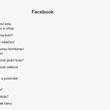
Facebook
ní kola
s e-shop
 na kolo?
y oblečení
ávnou kombinaci
ní
brat jízdní kolo?
brat velikost
 a juniorské
o?
okolo?
tek rámu