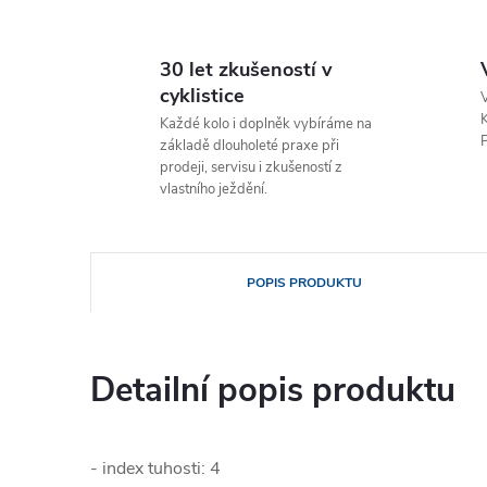
30 let zkušeností v
cyklistice
V
K
Každé kolo i doplněk vybíráme na
P
základě dlouholeté praxe při
prodeji, servisu i zkušeností z
vlastního ježdění.
POPIS PRODUKTU
Detailní popis produktu
- index tuhosti: 4