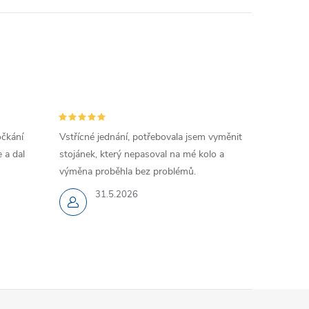
očkání
Vstřícné jednání, potřebovala jsem vyměnit
 a dal
stojánek, který nepasoval na mé kolo a
výměna proběhla bez problémů.
31.5.2026