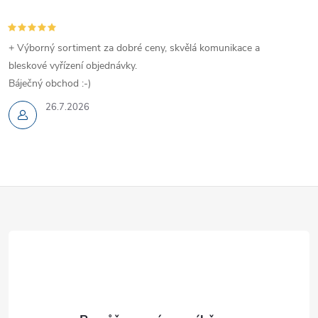
+ Výborný sortiment za dobré ceny, skvělá komunikace a
bleskové vyřízení objednávky.
Báječný obchod :-)
26.7.2026
Z
á
p
a