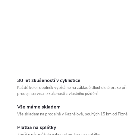
30 let zkušeností v cyklistice
Každé kolo i doplněk vybíráme na základě dlouholeté praxe při
prodeji, servisu i zkušeností z vlastního ježdění.
Vše máme skladem
Vše skladem na prodejně v Kaznějově, pouhých 15 km od Plzně.
Platba na splátky
Zboží u nás můžete nakoupit on-line i na splátky.