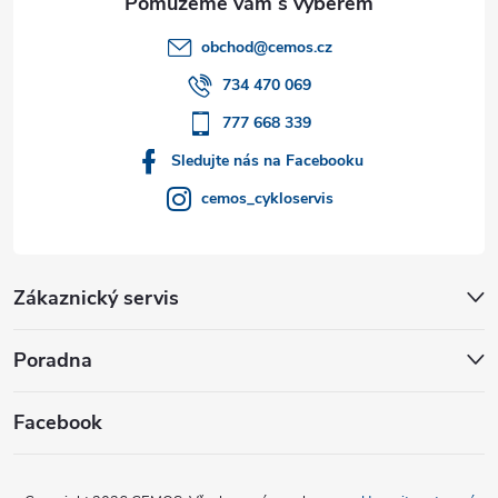
t
obchod
@
cemos.cz
í
734 470 069
777 668 339
Sledujte nás na Facebooku
cemos_cykloservis
Zákaznický servis
Poradna
Facebook