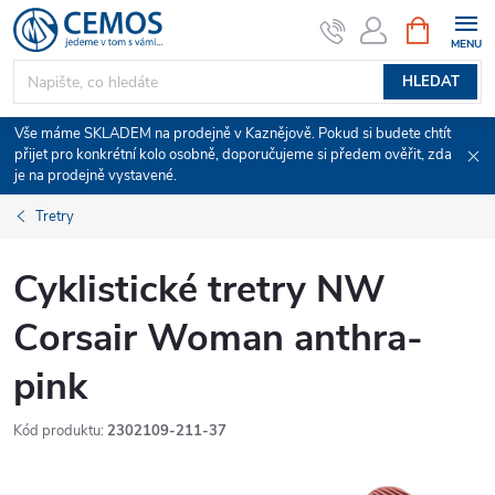
Přejít
NÁKUPNÍ
KOŠÍK
na
obsah
HLEDAT
Vše máme SKLADEM na prodejně v Kaznějově. Pokud si budete chtít
přijet pro konkrétní kolo osobně, doporučujeme si předem ověřit, zda
je na prodejně vystavené.
Tretry
Cyklistické tretry NW
Corsair Woman anthra-
pink
Kód produktu:
2302109-211-37