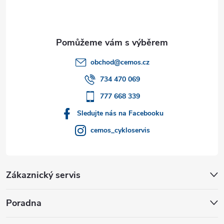
p
a
t
obchod
@
cemos.cz
í
734 470 069
777 668 339
Sledujte nás na Facebooku
cemos_cykloservis
Zákaznický servis
Poradna