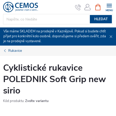
Přejít
NÁKUPNÍ
KOŠÍK
na
obsah
HLEDAT
Vše máme SKLADEM na prodejně v Kaznějově. Pokud si budete chtít
přijet pro konkrétní kolo osobně, doporučujeme si předem ověřit, zda
je na prodejně vystavené.
Rukavice
Cyklistické rukavice
POLEDNIK Soft Grip new
sirio
Kód produktu:
Zvolte variantu