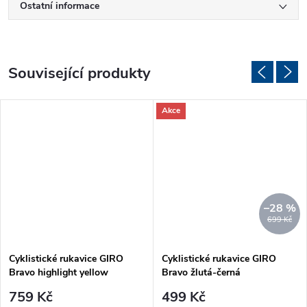
Ostatní informace
Související produkty
Akce
–28 %
699 Kč
Cyklistické rukavice GIRO
Cyklistické rukavice GIRO
Bravo highlight yellow
Bravo žlutá-černá
759 Kč
499 Kč