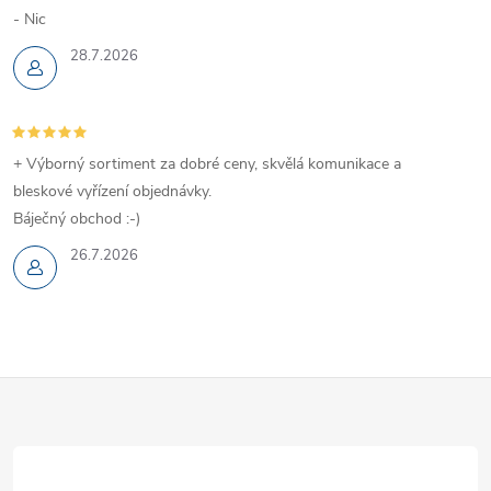
- Nic
28.7.2026
+ Výborný sortiment za dobré ceny, skvělá komunikace a
bleskové vyřízení objednávky.
Báječný obchod :-)
26.7.2026
Z
á