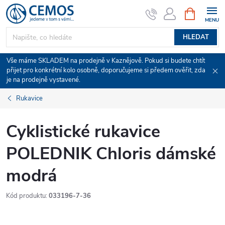
Přejít
NÁKUPNÍ
KOŠÍK
na
obsah
HLEDAT
Vše máme SKLADEM na prodejně v Kaznějově. Pokud si budete chtít
přijet pro konkrétní kolo osobně, doporučujeme si předem ověřit, zda
je na prodejně vystavené.
Rukavice
Cyklistické rukavice
POLEDNIK Chloris dámské
modrá
Kód produktu:
033196-7-36