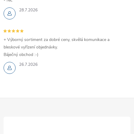
- Nic
28.7.2026
+ Výborný sortiment za dobré ceny, skvělá komunikace a
bleskové vyřízení objednávky.
Báječný obchod :-)
26.7.2026
Z
á