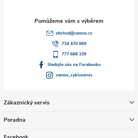
p
a
t
obchod
@
cemos.cz
í
734 470 069
777 668 339
Sledujte nás na Facebooku
cemos_cykloservis
Zákaznický servis
Poradna
Facebook