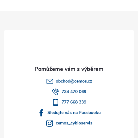
Z
á
p
a
t
obchod
@
cemos.cz
í
734 470 069
777 668 339
Sledujte nás na Facebooku
cemos_cykloservis