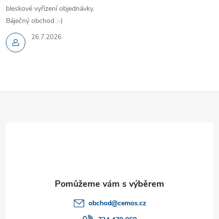
bleskové vyřízení objednávky.
Báječný obchod :-)
26.7.2026
Z
á
p
a
t
obchod
@
cemos.cz