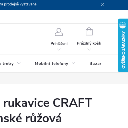
na prodejně vystavené.
NÁKUPNÍ
KOŠÍK
Prázdný košík
Přihlášení
 tretry
Mobilní telefony
Bazar
Servis
é rukavice CRAFT
mské růžová