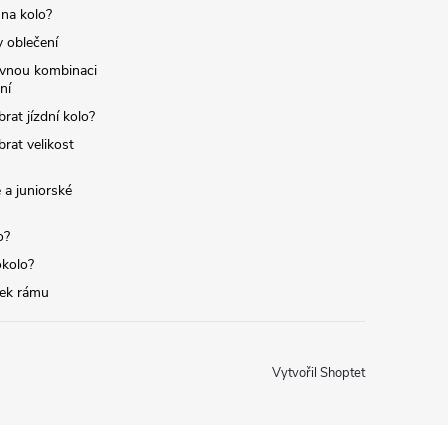
 na kolo?
y oblečení
ávnou kombinaci
ní
brat jízdní kolo?
brat velikost
 a juniorské
o?
okolo?
tek rámu
Vytvořil Shoptet