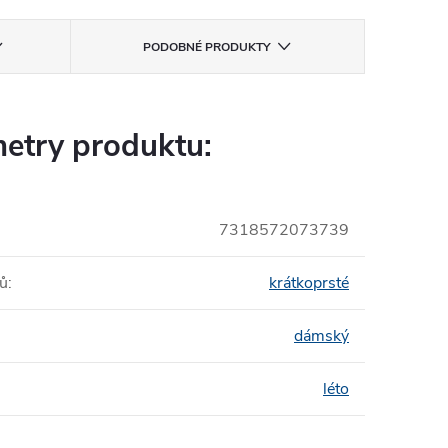
PODOBNÉ PRODUKTY
etry produktu:
7318572073739
tů
:
krátkoprsté
dámský
léto