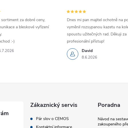
 sortiment za dobré ceny,
Dnes mi pan majitel ochotně na p
unikace a bleskové vyřízení
vyměnil rozsypanou kazetu na kole
.
spoustu užitečných rad. Děkuji za
chod :-)
profesionální přístup!
David
6.7.2026
8.6.2026
Zákaznický servis
Poradna
Pár slov o CEMOS
Návod na sestave
zakoupeného pře
Kontaktní informace