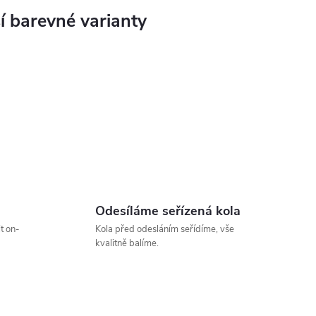
Odesíláme seřízená kola
t on-
Kola před odesláním seřídíme, vše
kvalitně balíme.