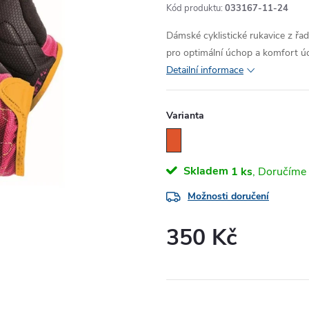
Kód produktu:
033167-11-24
Dámské cyklistické rukavice z řa
pro optimální úchop a komfort úch
Detailní informace
Varianta
Skladem
1 ks
Možnosti doručení
350 Kč
Měrná
cena: