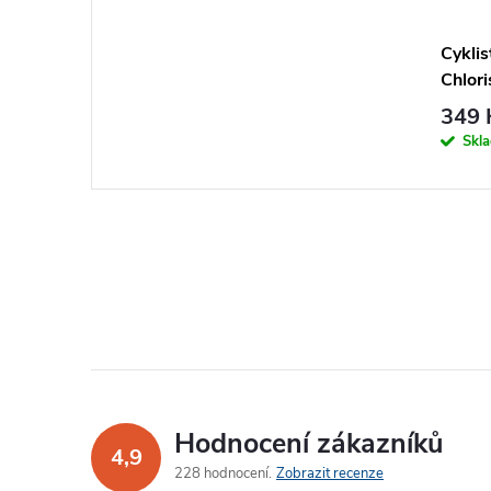
Cykli
Chlori
349 
Skl
Hodnocení zákazníků
4,9
228 hodnocení
Zobrazit recenze