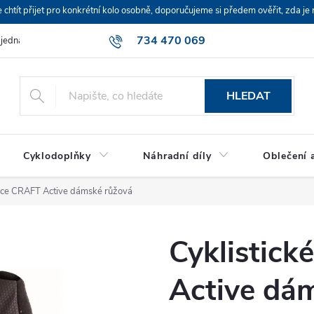
ít přijet pro konkrétní kolo osobně, doporučujeme si předem ověřit, zda je 
734 470 069
bjednávka
HLEDAT
Cyklodoplňky
Náhradní díly
Oblečení a
vice CRAFT Active dámské růžová
Cyklistick
Active dá