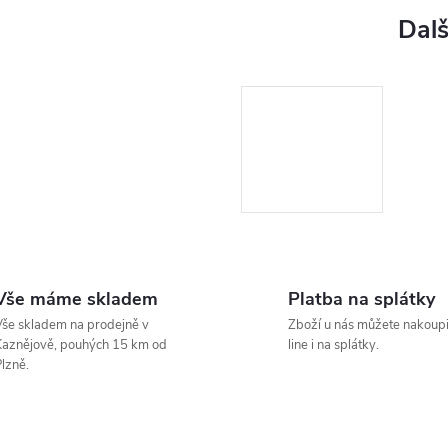
Vše máme skladem
Platba na splátky
še skladem na prodejně v
Zboží u nás můžete nakoupi
aznějově, pouhých 15 km od
line i na splátky.
lzně.