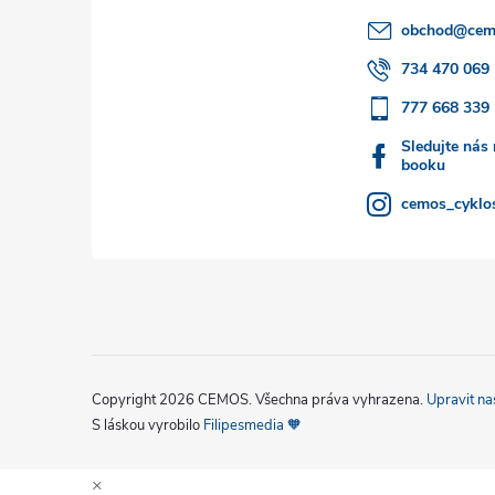
a
obchod
@
cem
t
734 470 069
777 668 339
í
Sledujte nás
booku
cemos_cyklos
Copyright 2026
CEMOS
. Všechna práva vyhrazena.
Upravit na
S láskou vyrobilo
Filipesmedia 🧡
×