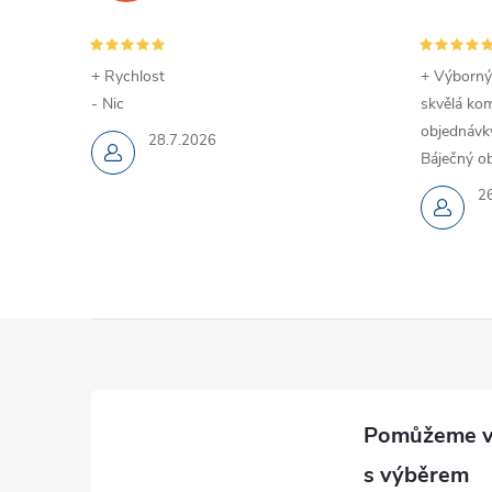
+ Rychlost
+ Výborný
- Nic
skvělá kom
objednávky
28.7.2026
Báječný ob
2
Z
á
p