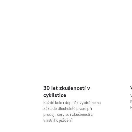
30 let zkušeností v
cyklistice
V
K
Každé kolo i doplněk vybíráme na
P
základě dlouholeté praxe při
prodeji, servisu i zkušeností z
vlastního ježdění.