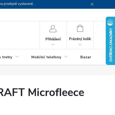
na prodejně vystavené.
NÁKUPNÍ
KOŠÍK
Prázdný košík
Přihlášení
 tretry
Mobilní telefony
Bazar
Servis
RAFT Microfleece