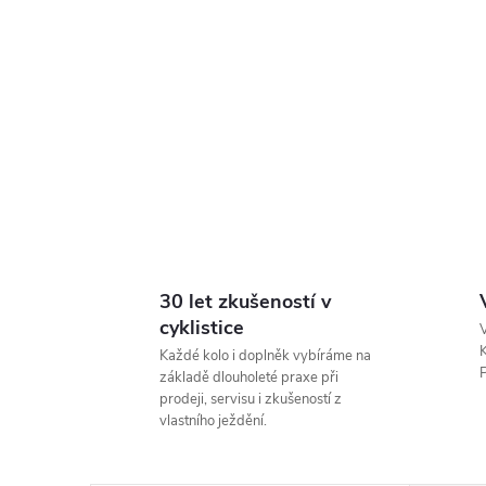
30 let zkušeností v
cyklistice
V
K
Každé kolo i doplněk vybíráme na
P
základě dlouholeté praxe při
prodeji, servisu i zkušeností z
vlastního ježdění.