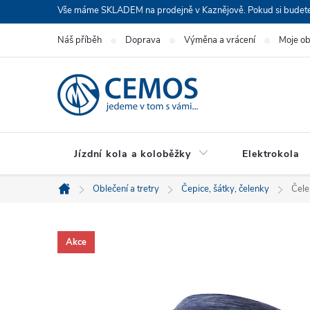
Přejít
Vše máme SKLADEM na prodejně v Kaznějově. Pokud si budete cht
na
Náš příběh
Doprava
Výměna a vrácení
Moje o
obsah
Jízdní kola a koloběžky
Elektrokola
Oblečení a tretry
Čepice, šátky, čelenky
Čele
Domů
Akce