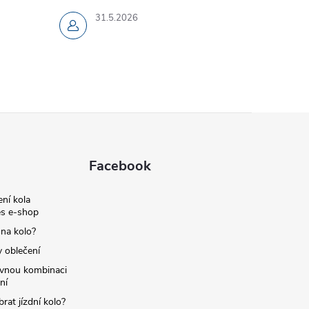
31.5.2026
Facebook
ní kola
s e-shop
 na kolo?
y oblečení
ávnou kombinaci
ní
brat jízdní kolo?