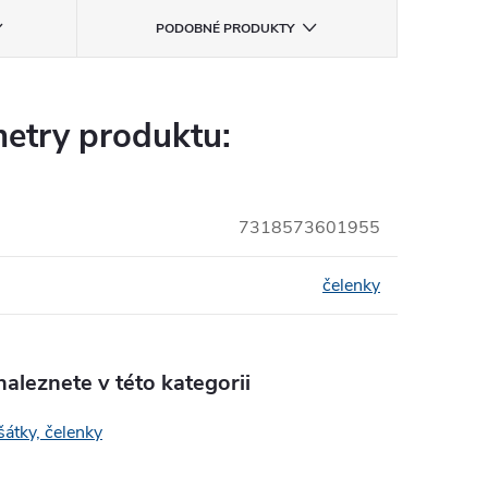
PODOBNÉ PRODUKTY
etry produktu:
7318573601955
čelenky
aleznete v této kategorii
šátky, čelenky