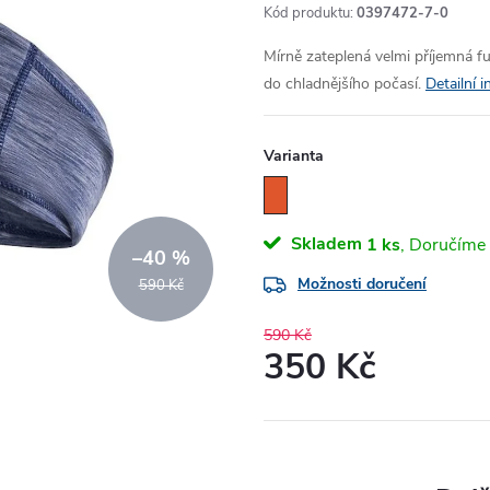
Kód produktu:
0397472-7-0
Mírně zateplená velmi příjemná f
do chladnějšího počasí.
Detailní 
Varianta
Skladem
1 ks
–40 %
Možnosti doručení
590 Kč
590 Kč
350 Kč
Měrná
cena: