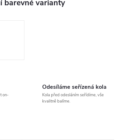
Odesíláme seřízená kola
t on-
Kola před odesláním seřídíme, vše
kvalitně balíme.