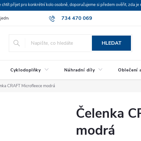
ít přijet pro konkrétní kolo osobně, doporučujeme si předem ověřit, zda je 
734 470 069
bjednávka
HLEDAT
Cyklodoplňky
Náhradní díly
Oblečení a
nka CRAFT Microfleece modrá
Čelenka C
modrá