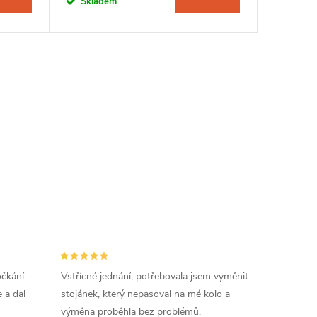
Skladem
Sklad
očkání
Vstřícné jednání, potřebovala jsem vyměnit
 a dal
stojánek, který nepasoval na mé kolo a
výměna proběhla bez problémů.