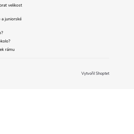
brat velikost
 a juniorské
o?
okolo?
tek rámu
Vytvořil Shoptet