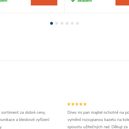
adem
Skladem
 sortiment za dobré ceny,
Dnes mi pan majitel ochotně na p
unikace a bleskové vyřízení
vyměnil rozsypanou kazetu na kole
.
spoustu užitečných rad. Děkuji za