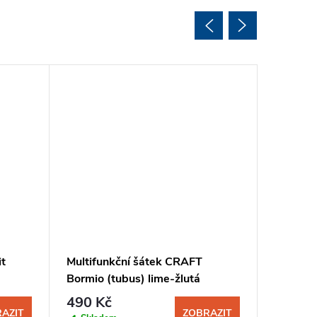
it
Multifunkční šátek CRAFT
Čelenka
Bormio (tubus) lime-žlutá
490 Kč
299 K
AZIT
ZOBRAZIT