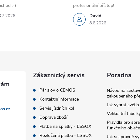
chod :-)
profesionální přístup!
David
6.7.2026
8.6.2026
Zákaznický servis
Poradna
Pár slov o CEMOS
Návod na sestave
zakoupeného pře
Kontaktní informace
Jak vybrat světlo
Servis jízdních kol
os.cz
Velikostní tabulk
Doprava zboží
Pravidla pro spr
Platba na splátky - ESSOX
funkčního obleče
Rozložená platba - ESSOX
Jak si správně vy