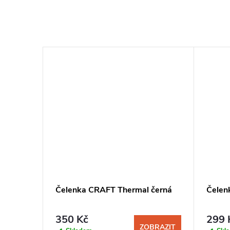
nce
Čelenka CRAFT Thermal černá
Čelen
350 Kč
299 
BRAZIT
ZOBRAZIT