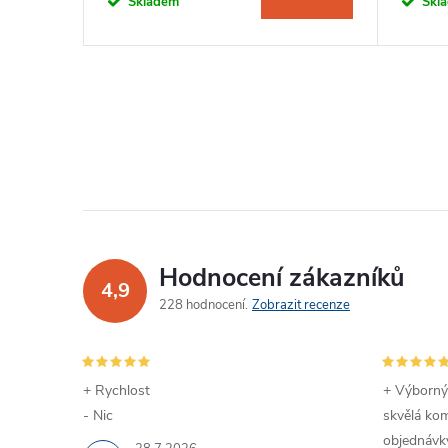
Skladem
Skl
Hodnocení zákazníků
4,9
228 hodnocení
Zobrazit recenze
+ Rychlost
+ Výborný
- Nic
skvělá kom
objednávky