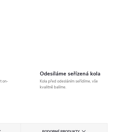
Odesíláme seřízená kola
t on-
Kola před odesláním seřídíme, vše
kvalitně balíme.
PODOBNÉ PRODUKTY