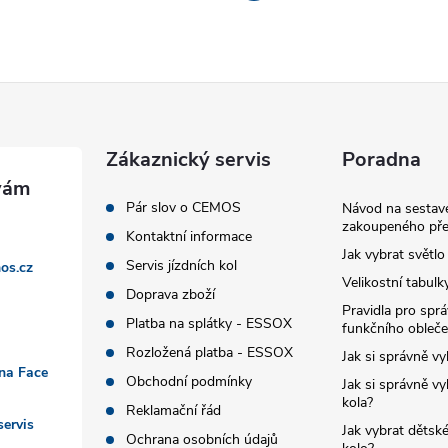
Zákaznický servis
Poradna
Pár slov o CEMOS
Návod na sestave
zakoupeného pře
Kontaktní informace
Jak vybrat světlo
Servis jízdních kol
os.cz
Velikostní tabulk
Doprava zboží
Pravidla pro spr
Platba na splátky - ESSOX
funkčního obleče
Rozložená platba - ESSOX
Jak si správně vy
 na Face
Obchodní podmínky
Jak si správně vy
kola?
Reklamační řád
ervis
Jak vybrat dětské
Ochrana osobních údajů