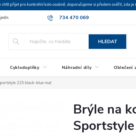
ít přijet pro konkrétní kolo osobně, doporučujeme si předem ověřit, zda je 
734 470 069
bjednávka
HLEDAT
Cyklodoplňky
Náhradní díly
Oblečení a
portstyle 225 black-blue mat
Brýle na 
Sportstyle