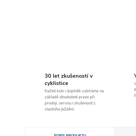
30 let zkušeností v
cyklistice
V
K
Každé kolo i doplněk vybíráme na
P
základě dlouholeté praxe při
prodeji, servisu i zkušeností z
vlastního ježdění.
POPIS PRODUKTU