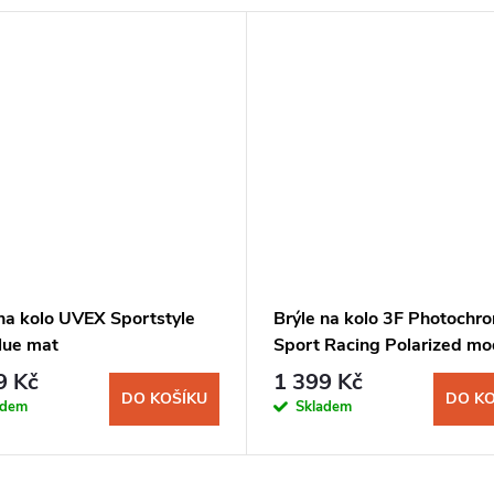
na kolo UVEX Sportstyle
Brýle na kolo 3F Photochr
lue mat
Sport Racing Polarized mo
9 Kč
1 399 Kč
DO KOŠÍKU
DO KO
adem
Skladem