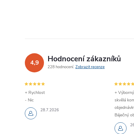
Hodnocení zákazníků
4,9
228 hodnocení
Zobrazit recenze
+ Rychlost
+ Výborný
- Nic
skvělá kom
objednávky
28.7.2026
Báječný ob
2