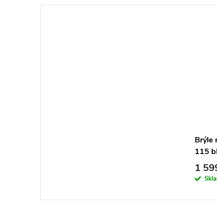
Brýle 
115 b
1 59
Skl