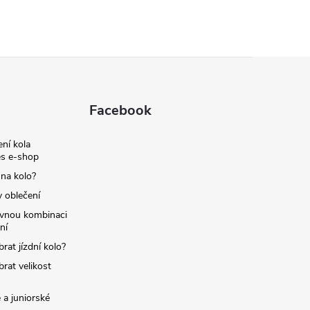
Facebook
ní kola
s e-shop
 na kolo?
y oblečení
ávnou kombinaci
ní
brat jízdní kolo?
brat velikost
 a juniorské