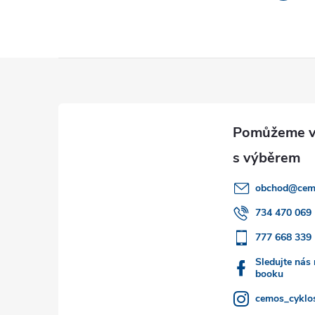
Z
á
p
a
obchod
@
cem
t
734 470 069
777 668 339
í
Sledujte nás
booku
cemos_cyklos