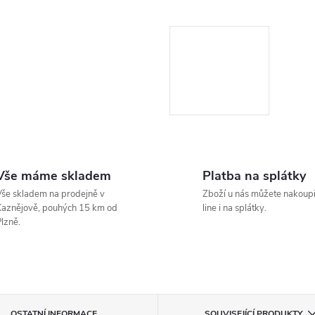
Vše máme skladem
Platba na splátky
še skladem na prodejně v
Zboží u nás můžete nakoupi
aznějově, pouhých 15 km od
line i na splátky.
lzně.
OSTATNÍ INFORMACE
SOUVISEJÍCÍ PRODUKTY