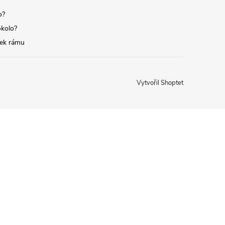
o?
okolo?
tek rámu
Vytvořil Shoptet