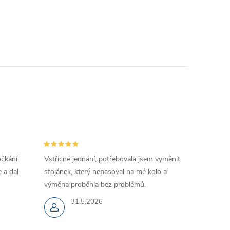
očkání
Vstřícné jednání, potřebovala jsem vyměnit
 a dal
stojánek, který nepasoval na mé kolo a
výměna proběhla bez problémů.
31.5.2026