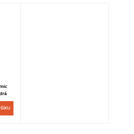
omic
drá
ŠÍKU