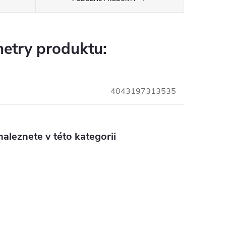
etry produktu:
4043197313535
aleznete v této kategorii