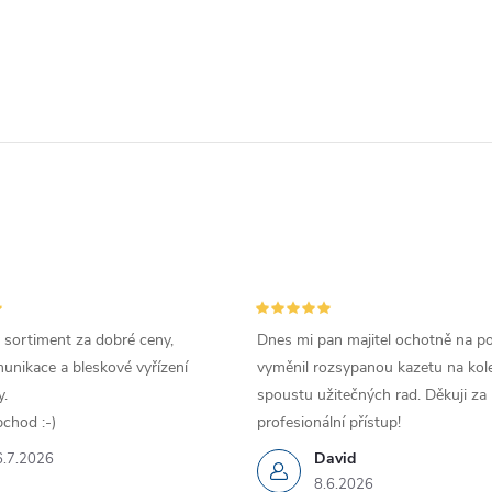
 sortiment za dobré ceny,
Dnes mi pan majitel ochotně na p
unikace a bleskové vyřízení
vyměnil rozsypanou kazetu na kole
.
spoustu užitečných rad. Děkuji za
chod :-)
profesionální přístup!
David
6.7.2026
8.6.2026