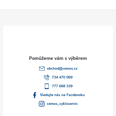
Z
á
p
a
t
obchod
@
cemos.cz
í
734 470 069
777 668 339
Sledujte nás na Facebooku
cemos_cykloservis