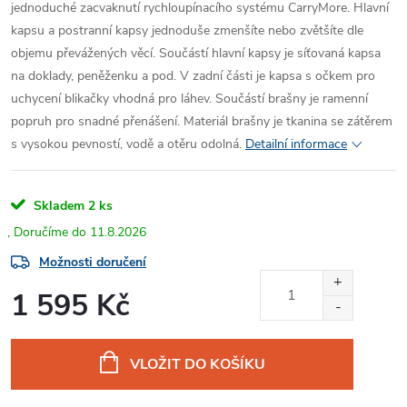
jednoduché zacvaknutí rychloupínacího systému CarryMore. Hlavní
kapsu a postranní kapsy jednoduše zmenšíte nebo zvětšíte dle
objemu převážených věcí. Součástí hlavní kapsy je síťovaná kapsa
na doklady, peněženku a pod. V zadní části je kapsa s očkem pro
uchycení blikačky vhodná pro láhev. Součástí brašny je ramenní
popruh pro snadné přenášení. Materiál brašny je tkanina se zátěrem
s vysokou pevností, vodě a otěru odolná.
Detailní informace
Skladem
2 ks
11.8.2026
Možnosti doručení
1 595 Kč
Měrná
cena:
VLOŽIT DO KOŠÍKU