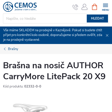
Přejít
NÁKUPNÍ
KOŠÍK
na
obsah
HLEDAT
Vše máme SKLADEM na prodejně v Kaznějově. Pokud si budete chtít
přijet pro konkrétní kolo osobně, doporučujeme si předem ověřit, zda
je na prodejně vystavené.
Brašny
Brašna na nosič AUTHOR
CarryMore LitePack 20 X9
Kód produktu:
02332-0-0