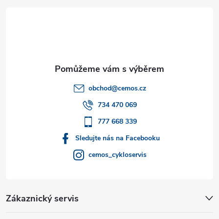
á
p
a
t
obchod
@
cemos.cz
í
734 470 069
777 668 339
Sledujte nás na Facebooku
cemos_cykloservis
Zákaznický servis