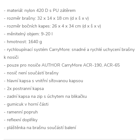
- materiál: nylon 420 D s PU zátěrem
- rozměr brašny: 32 x 14 x 18 cm (d x š x v)
- rozměr bočních kapes: 26 x 4 x 34 cm (d x š x v)
- měnitelný objem: 9-20 l
- hmotnost: 1640 g
- rychloupínací systém CarryMore: snadné a rychlé uchycení brašny
k nosiči
- pouze pro nosiče AUTHOR CarryMore ACR-190, ACR-65
- nosič není součástí brašny
- hlavní kapsa s vnitřní síťovanou kapsou
- 2x postranní kapsa
- zadní kapsa na zip s úchytem na blikačku
- gumicuk v horní části
- ramenní popruh
- reflexní doplňky
- pláštěnka na brašnu součástí balení