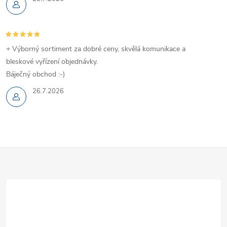
+ Výborný sortiment za dobré ceny, skvělá komunikace a
bleskové vyřízení objednávky.
Báječný obchod :-)
26.7.2026
Z
á
p