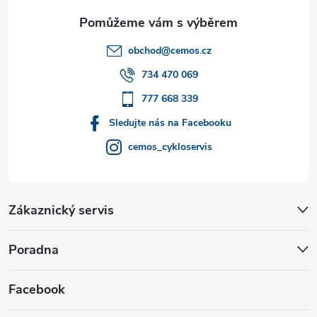
a
t
obchod
@
cemos.cz
í
734 470 069
777 668 339
Sledujte nás na Facebooku
cemos_cykloservis
Zákaznický servis
Poradna
Facebook