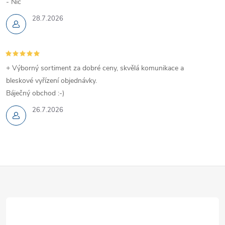
- Nic
28.7.2026
+ Výborný sortiment za dobré ceny, skvělá komunikace a
bleskové vyřízení objednávky.
Báječný obchod :-)
26.7.2026
Z
á