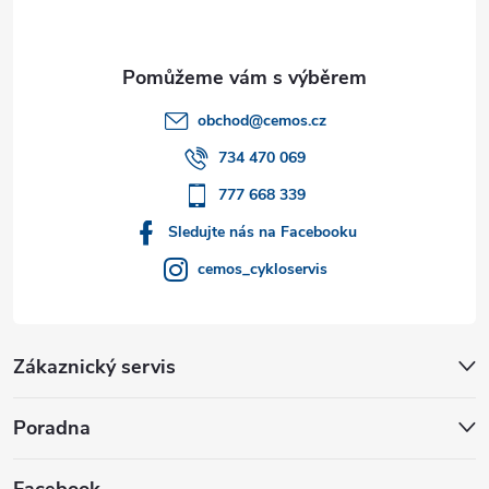
p
a
t
obchod
@
cemos.cz
í
734 470 069
777 668 339
Sledujte nás na Facebooku
cemos_cykloservis
Zákaznický servis
Poradna
Facebook