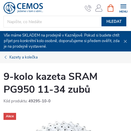
Přejít
NÁKUPNÍ
KOŠÍK
na
obsah
HLEDAT
Vše máme SKLADEM na prodejně v Kaznějově. Pokud si budete chtít
přijet pro konkrétní kolo osobně, doporučujeme si předem ověřit, zda
je na prodejně vystavené.
Kazety a kolečka
9-kolo kazeta SRAM
PG950 11-34 zubů
Kód produktu:
49295-10-0
Akce