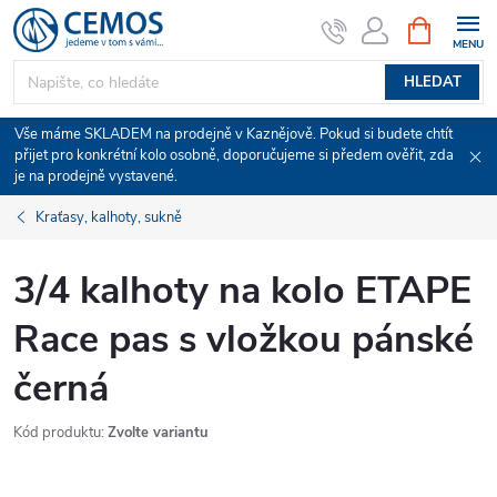
Přejít
NÁKUPNÍ
KOŠÍK
na
obsah
HLEDAT
Vše máme SKLADEM na prodejně v Kaznějově. Pokud si budete chtít
přijet pro konkrétní kolo osobně, doporučujeme si předem ověřit, zda
je na prodejně vystavené.
Kraťasy, kalhoty, sukně
3/4 kalhoty na kolo ETAPE
Race pas s vložkou pánské
černá
Kód produktu:
Zvolte variantu