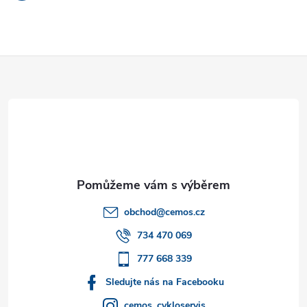
Z
á
p
a
t
obchod
@
cemos.cz
í
734 470 069
777 668 339
Sledujte nás na Facebooku
cemos_cykloservis