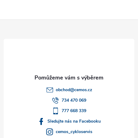
Z
á
p
a
t
obchod
@
cemos.cz
í
734 470 069
777 668 339
Sledujte nás na Facebooku
cemos_cykloservis