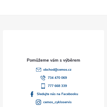
Z
á
p
a
t
obchod
@
cemos.cz
í
734 470 069
777 668 339
Sledujte nás na Facebooku
cemos_cykloservis