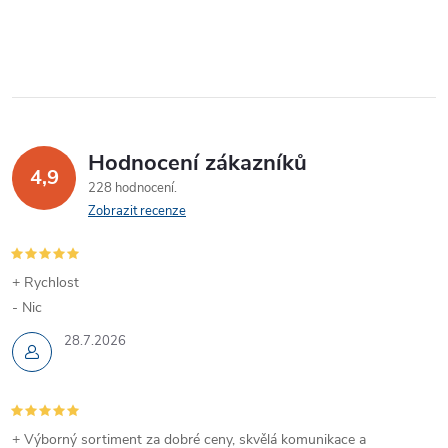
O
v
l
á
Hodnocení zákazníků
d
4,9
228 hodnocení
a
Zobrazit recenze
c
í
+ Rychlost
- Nic
p
28.7.2026
r
v
+ Výborný sortiment za dobré ceny, skvělá komunikace a