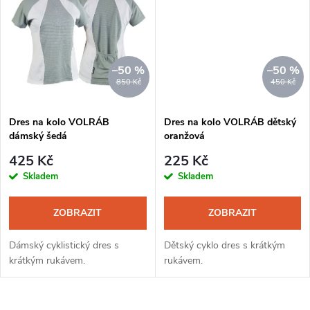
k
t
t
ů
ů
–50 %
–50 %
850 Kč
450 Kč
Dres na kolo VOLRÁB
Dres na kolo VOLRÁB dětský
dámský šedá
oranžová
425 Kč
225 Kč
Skladem
Skladem
ZOBRAZIT
ZOBRAZIT
Dámský cyklistický dres s
Dětský cyklo dres s krátkým
krátkým rukávem.
rukávem.