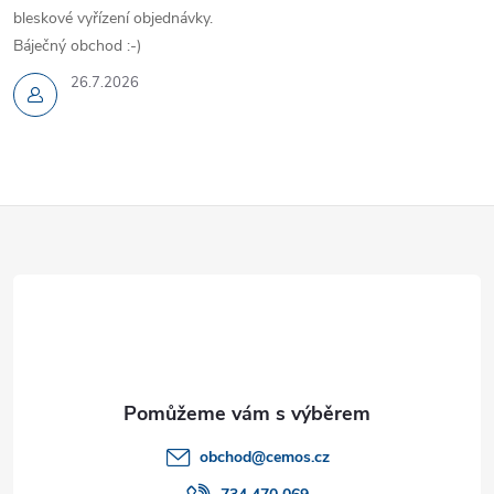
k
bleskové vyřízení objednávky.
y
Báječný obchod :-)
v
26.7.2026
ý
p
Z
i
s
á
u
p
a
t
obchod
@
cemos.cz