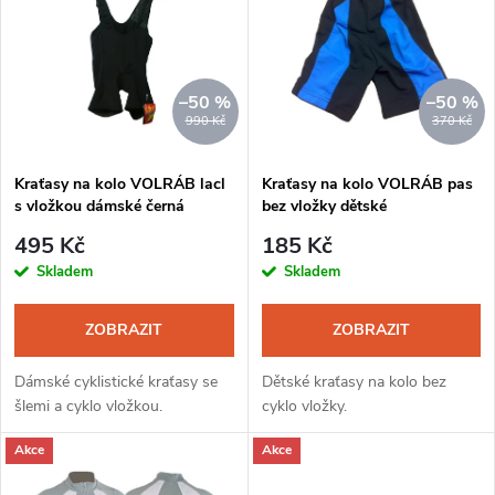
ý
Nejprodávanější
e
p
Abecedně
n
i
–50 %
–50 %
990 Kč
370 Kč
í
s
Kraťasy na kolo VOLRÁB lacl
Kraťasy na kolo VOLRÁB pas
p
s vložkou dámské černá
bez vložky dětské
p
r
495 Kč
185 Kč
r
Skladem
Skladem
o
o
ZOBRAZIT
ZOBRAZIT
d
d
Dámské cyklistické kraťasy se
Dětské kraťasy na kolo bez
u
šlemi a cyklo vložkou.
cyklo vložky.
u
Akce
Akce
k