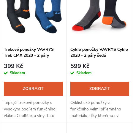
ý
Nejprodávanější
e
p
Abecedně
n
i
í
s
Trekové ponožky VAVRYS
Cyklo ponožky VAVRYS Cyklo
p
Trek CMX 2020 - 2 páry
2020 - 2 páry šedá
p
modrá-černá
r
399 Kč
599 Kč
r
Skladem
Skladem
o
o
ZOBRAZIT
ZOBRAZIT
d
d
Teplejší trekové ponožky s
Cyklistické ponožky z
u
vysokým podílem funkčního
funkčního velmi příjemného
vlákna CoolMax a vlny. Tato
materíálu, díky kterému i v
u
ponožka je díky unikátnímu
náročných klimatických
k
složení a kombinaci materiálů
podmínkách na nohou nestudí.