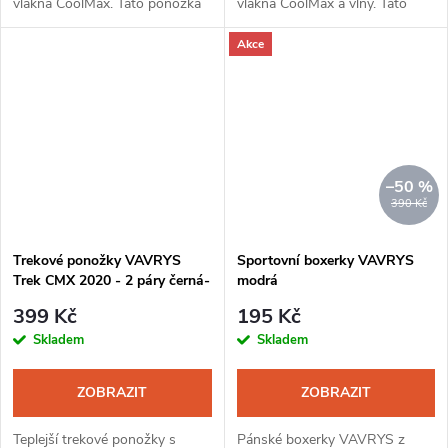
vlákna CoolMax. Tato ponožka
vlákna CoolMax a vlny. Tato
je díky unikátnímu složení a
ponožka je díky unikátnímu
Akce
kombinaci materiálů vhodná
složení a kombinaci materiálů
pro dlouhodobé nošení bez
ideální pro dlouhodobé nošení
možnosti...
bez...
–50 %
390 Kč
Trekové ponožky VAVRYS
Sportovní boxerky VAVRYS
Trek CMX 2020 - 2 páry černá-
modrá
šedá
399 Kč
195 Kč
Skladem
Skladem
ZOBRAZIT
ZOBRAZIT
Teplejší trekové ponožky s
Pánské boxerky VAVRYS z