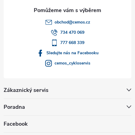
a
t
obchod
@
cemos.cz
í
734 470 069
777 668 339
Sledujte nás na Facebooku
cemos_cykloservis
Zákaznický servis
Poradna
Facebook