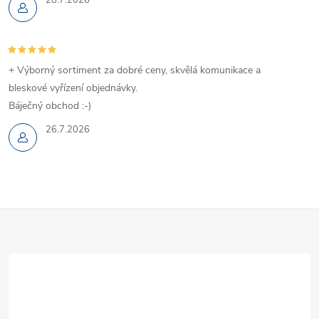
r
v
+ Výborný sortiment za dobré ceny, skvělá komunikace a
k
bleskové vyřízení objednávky.
y
Báječný obchod :-)
v
26.7.2026
ý
p
Z
i
s
á
u
p