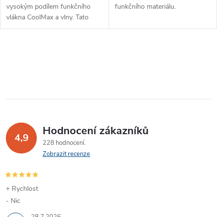
vysokým podílem funkčního
funkčního materiálu.
vlákna CoolMax a vlny. Tato
ponožka je díky unikátnímu
složení a kombinaci materiálů
ideální pro dlouhodobé nošení
O
bez...
v
l
á
Hodnocení zákazníků
d
4,9
228 hodnocení
a
Zobrazit recenze
c
í
+ Rychlost
- Nic
p
28.7.2026