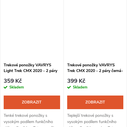
kombinaci materiálů vhodná
kombinaci materiálů vhodná
pro dlouhodobé nošení bez
pro dlouhodobé nošení bez
možnosti...
možnosti...
Trekové ponožky VAVRYS
Trekové ponožky VAVRYS
Light Trek CMX 2020 - 2 páry
Trek CMX 2020 - 2 páry černá-
černá-šedá
modrá
359 Kč
399 Kč
Skladem
Skladem
ZOBRAZIT
ZOBRAZIT
Tenké trekové ponožky s
Teplejší trekové ponožky s
vysokým podílem funkčního
vysokým podílem funkčního