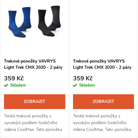
k
ideální pro dlouhodobé nošení
t
bez...
t
ů
ů
Trekové ponožky VAVRYS
Trekové ponožky VAVRYS
Light Trek CMX 2020 - 2 páry
Light Trek CMX 2020 - 2 páry
modrá-černá
černá-modrá
359 Kč
359 Kč
Skladem
Skladem
ZOBRAZIT
ZOBRAZIT
Tenké trekové ponožky s
Tenké trekové ponožky s
vysokým podílem funkčního
vysokým podílem funkčního
vlákna CoolMax. Tato ponožka
vlákna CoolMax. Tato ponožka
je díky unikátnímu složení a
je díky unikátnímu složení a