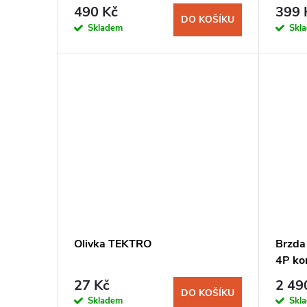
r
d
490 Kč
399 
DO KOŠÍKU
o
Skladem
Skl
u
d
k
u
t
k
ů
t
ů
Olivka TEKTRO
Brzda
4P ko
27 Kč
2 49
DO KOŠÍKU
Skladem
Skl