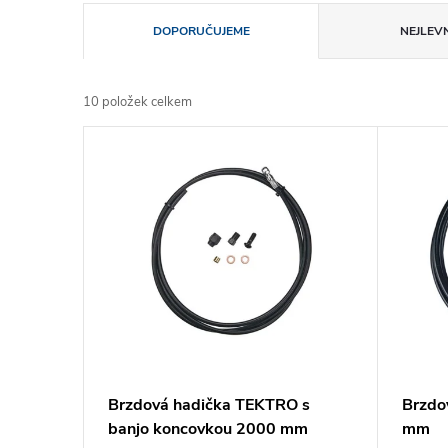
Ř
DOPORUČUJEME
NEJLEVN
a
10
položek celkem
z
V
e
ý
n
p
í
i
p
s
r
p
Brzdová hadička TEKTRO s
Brzdo
o
banjo koncovkou 2000 mm
mm