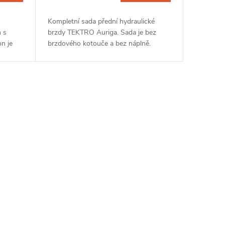
Kompletní sada přední hydraulické
 s
brzdy TEKTRO Auriga. Sada je bez
n je
brzdového kotouče a bez náplně.
okou
Brzda