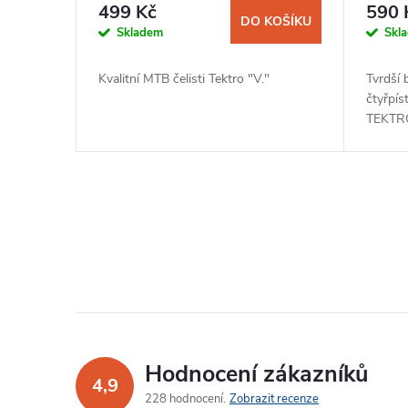
499 Kč
590 
DO KOŠÍKU
Skladem
Skl
Kvalitní MTB čelisti Tektro "V."
Tvrdší 
čtyřpí
TEKTRO
O
v
l
á
d
Hodnocení zákazníků
4,9
a
228 hodnocení
Zobrazit recenze