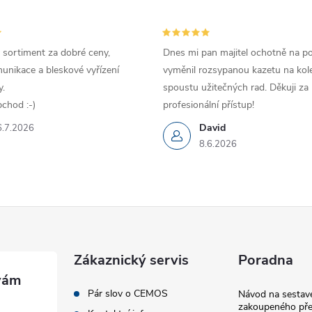
 sortiment za dobré ceny,
Dnes mi pan majitel ochotně na p
unikace a bleskové vyřízení
vyměnil rozsypanou kazetu na kole
.
spoustu užitečných rad. Děkuji za
chod :-)
profesionální přístup!
David
6.7.2026
8.6.2026
Zákaznický servis
Poradna
Pár slov o CEMOS
Návod na sestave
zakoupeného pře