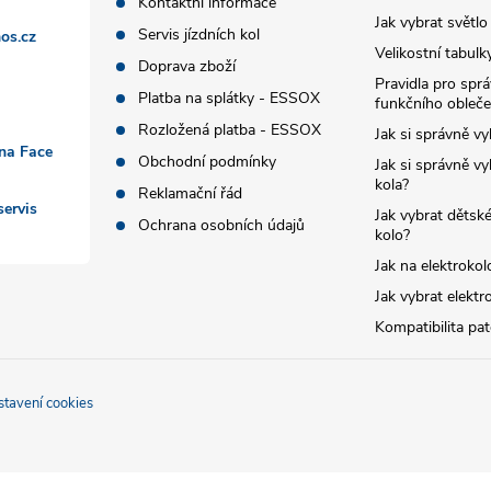
Kontaktní informace
Jak vybrat světlo
Servis jízdních kol
os.cz
Velikostní tabulk
Doprava zboží
Pravidla pro spr
Platba na splátky - ESSOX
funkčního obleče
Rozložená platba - ESSOX
Jak si správně vy
 na Face
Obchodní podmínky
Jak si správně vy
kola?
Reklamační řád
ervis
Jak vybrat dětské
Ochrana osobních údajů
kolo?
Jak na elektrokol
Jak vybrat elektr
Kompatibilita pa
stavení cookies