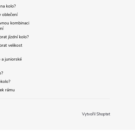
 na kolo?
y oblečení
ávnou kombinaci
ní
brat jízdní kolo?
brat velikost
 a juniorské
o?
okolo?
tek rámu
Vytvořil Shoptet