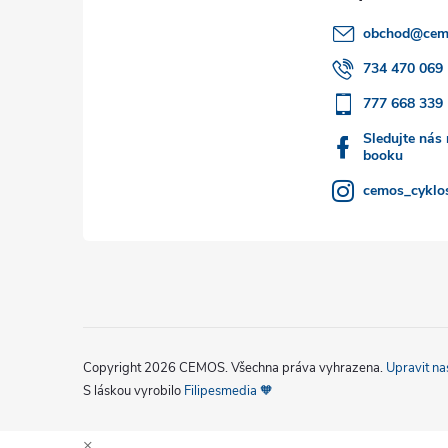
a
s
obchod
@
cem
t
u
734 470 069
777 668 339
í
Sledujte nás
booku
cemos_cyklos
Copyright 2026
CEMOS
. Všechna práva vyhrazena.
Upravit na
S láskou vyrobilo
Filipesmedia 🧡
×