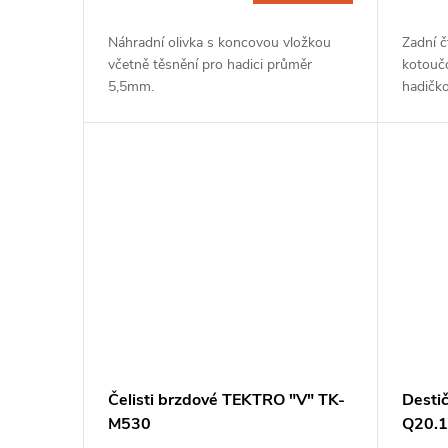
Náhradní olivka s koncovou vložkou
Zadní č
včetně těsnění pro hadici průměr
kotouč
5,5mm.
hadičk
bezvadn
účinnos
ideální..
Čelisti brzdové TEKTRO "V" TK-
Desti
M530
Q20.1