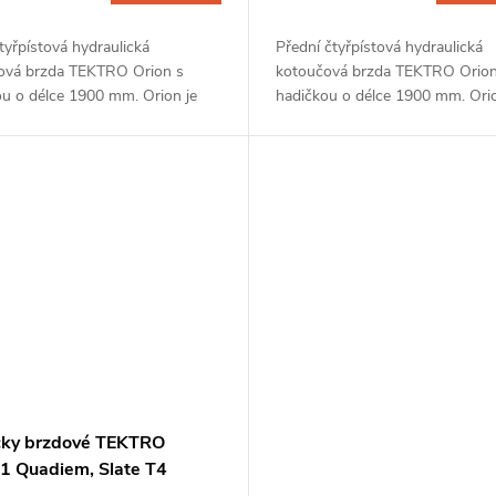
tyřpístová hydraulická
Přední čtyřpístová hydraulická
ová brzda TEKTRO Orion s
kotoučová brzda TEKTRO Orion
ou o délce 1900 mm. Orion je
hadičkou o délce 1900 mm. Orio
ě fungující brzda s vysokou
bezvadně fungující brzda s vys
tí a plynulým záběrem. Brzda je
účinností a plynulým záběrem. 
.
je...
čky brzdové TEKTRO
1 Quadiem, Slate T4