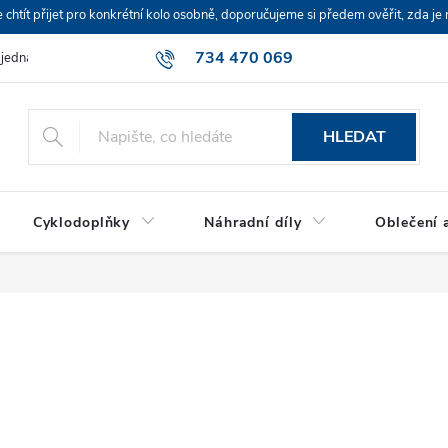
ít přijet pro konkrétní kolo osobně, doporučujeme si předem ověřit, zda je 
734 470 069
bjednávka
HLEDAT
Cyklodoplňky
Náhradní díly
Oblečení a