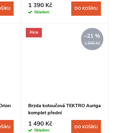
1 390 Kč
OŠÍKU
DO KOŠÍKU
Skladem
Akce
–21 %
1 890 Kč
Orion
Brzda kotoučová TEKTRO Auriga
komplet přední
1 490 Kč
OŠÍKU
DO KOŠÍKU
Skladem