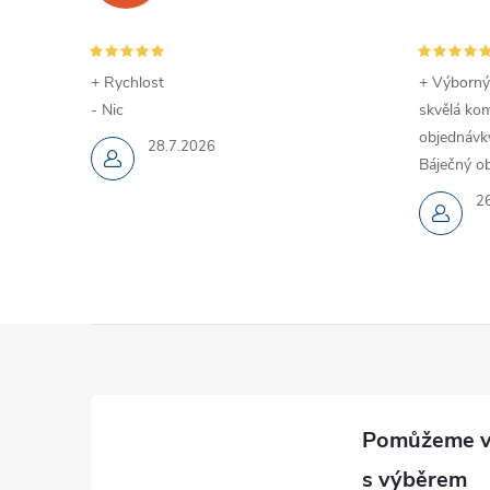
c
í
+ Rychlost
+ Výborný
- Nic
skvělá kom
p
objednávky
28.7.2026
r
Báječný ob
v
2
k
y
Z
v
ý
á
p
p
i