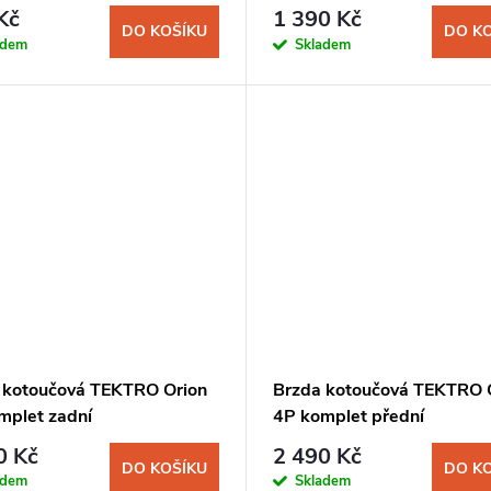
Kč
1 390 Kč
DO KOŠÍKU
DO K
adem
Skladem
 kotoučová TEKTRO Orion
Brzda kotoučová TEKTRO 
mplet zadní
4P komplet přední
0 Kč
2 490 Kč
DO KOŠÍKU
DO K
adem
Skladem