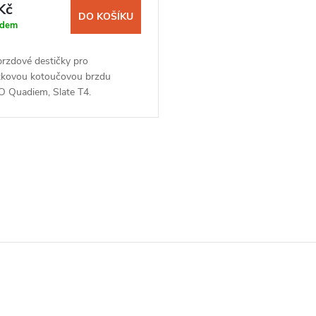
Kč
DO KOŠÍKU
adem
brzdové destičky pro
stkovou kotoučovou brzdu
 Quadiem, Slate T4.