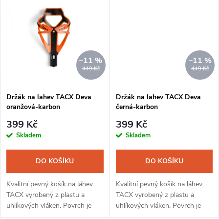
k
s lahvemi vyrobenými firmou
s lahvemi vyrobenými firmou
t
TACX,...
TACX,...
t
ů
ů
–11 %
–11 %
449 Kč
449 Kč
Držák na lahev TACX Deva
Držák na lahev TACX Deva
oranžová-karbon
černá-karbon
399 Kč
399 Kč
Skladem
Skladem
DO KOŠÍKU
DO KOŠÍKU
Kvalitní pevný košík na láhev
Kvalitní pevný košík na láhev
TACX vyrobený z plastu a
TACX vyrobený z plastu a
uhlíkových vláken. Povrch je
uhlíkových vláken. Povrch je
lesklý, z barvených skelných
lesklý, z barvených skelných