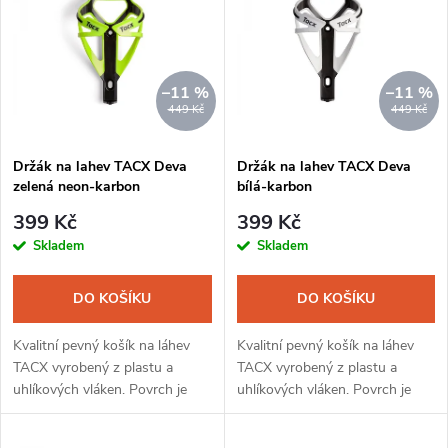
ý
Nejprodávanější
e
p
Abecedně
n
i
–11 %
–11 %
449 Kč
449 Kč
í
s
Držák na lahev TACX Deva
Držák na lahev TACX Deva
p
zelená neon-karbon
bílá-karbon
p
r
399 Kč
399 Kč
r
Skladem
Skladem
o
o
DO KOŠÍKU
DO KOŠÍKU
d
d
Kvalitní pevný košík na láhev
Kvalitní pevný košík na láhev
u
TACX vyrobený z plastu a
TACX vyrobený z plastu a
uhlíkových vláken. Povrch je
uhlíkových vláken. Povrch je
u
lesklý, z barvených skelných
lesklý, z barvených skelných
k
vláken. Doporučujeme používat
vláken. Doporučujeme používat