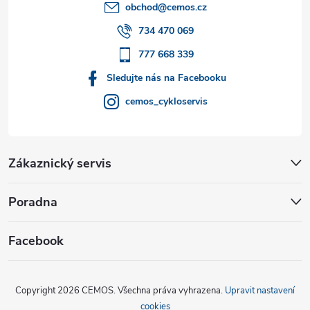
t
obchod
@
cemos.cz
í
734 470 069
777 668 339
Sledujte nás na Facebooku
cemos_cykloservis
Zákaznický servis
Poradna
Facebook
Copyright 2026
CEMOS
. Všechna práva vyhrazena.
Upravit nastavení
cookies