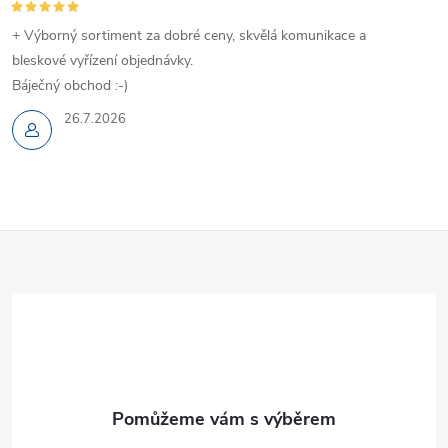
v
+ Výborný sortiment za dobré ceny, skvělá komunikace a
k
bleskové vyřízení objednávky.
y
Báječný obchod :-)
v
26.7.2026
ý
p
Z
i
s
á
u
p
a