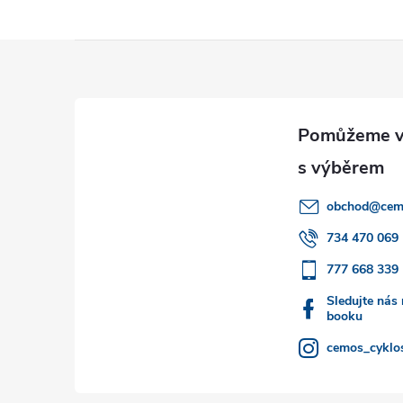
Z
á
p
a
obchod
@
cem
t
734 470 069
777 668 339
í
Sledujte nás
booku
cemos_cyklos