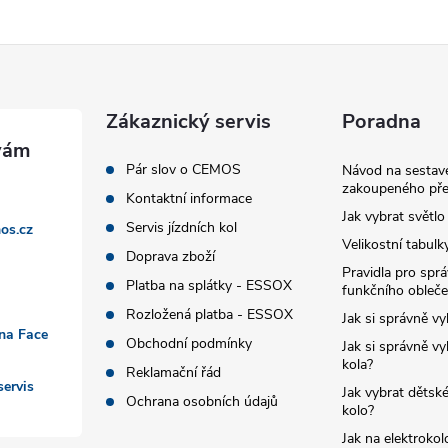
Zákaznický servis
Poradna
Pár slov o CEMOS
Návod na sestave
zakoupeného pře
Kontaktní informace
Jak vybrat světlo
Servis jízdních kol
os.cz
Velikostní tabulk
Doprava zboží
Pravidla pro spr
Platba na splátky - ESSOX
funkčního obleče
Rozložená platba - ESSOX
Jak si správně vy
 na Face
Obchodní podmínky
Jak si správně vy
kola?
Reklamační řád
ervis
Jak vybrat dětské
Ochrana osobních údajů
kolo?
Jak na elektrokol