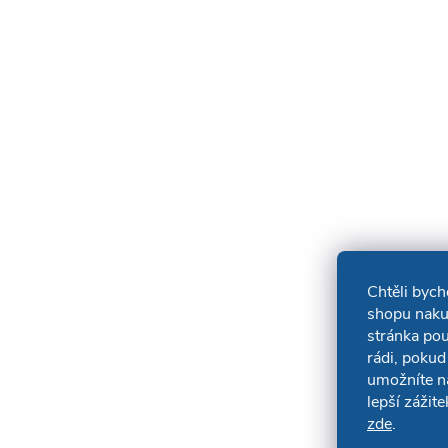
Chtěli byc
shopu naku
stránka po
rádi, pokud
umožníte n
lepší zážit
zde
.