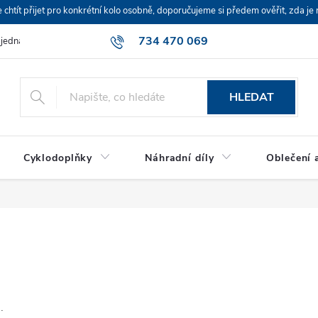
ít přijet pro konkrétní kolo osobně, doporučujeme si předem ověřit, zda je 
734 470 069
bjednávka
HLEDAT
Cyklodoplňky
Náhradní díly
Oblečení a
.