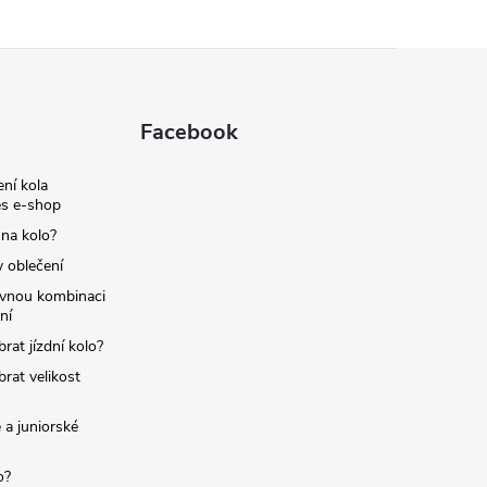
Facebook
ní kola
s e-shop
 na kolo?
y oblečení
ávnou kombinaci
ní
brat jízdní kolo?
brat velikost
 a juniorské
o?