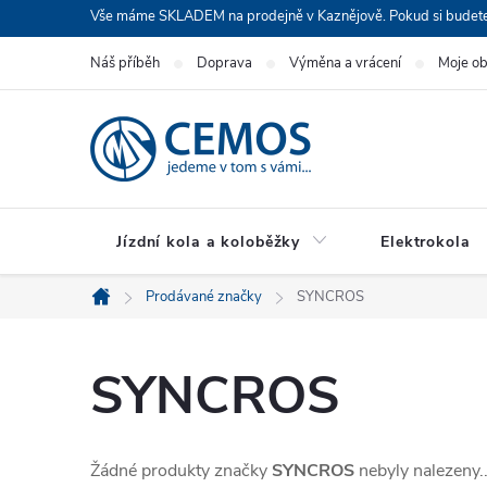
Přejít
Vše máme SKLADEM na prodejně v Kaznějově. Pokud si budete cht
na
Náš příběh
Doprava
Výměna a vrácení
Moje o
obsah
Jízdní kola a koloběžky
Elektrokola
Prodávané značky
SYNCROS
Domů
SYNCROS
Žádné produkty značky
SYNCROS
nebyly nalezeny..