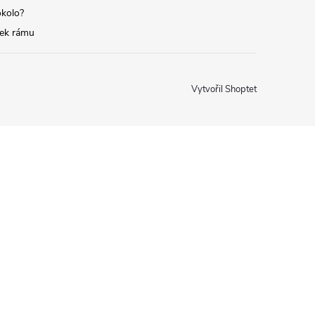
okolo?
tek rámu
Vytvořil Shoptet