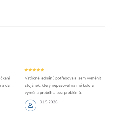
očkání
Vstřícné jednání, potřebovala jsem vyměnit
 a dal
stojánek, který nepasoval na mé kolo a
výměna proběhla bez problémů.
31.5.2026