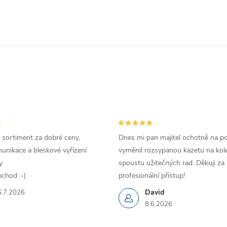
 sortiment za dobré ceny,
Dnes mi pan majitel ochotně na p
unikace a bleskové vyřízení
vyměnil rozsypanou kazetu na kole
.
spoustu užitečných rad. Děkuji za
chod :-)
profesionální přístup!
David
6.7.2026
8.6.2026