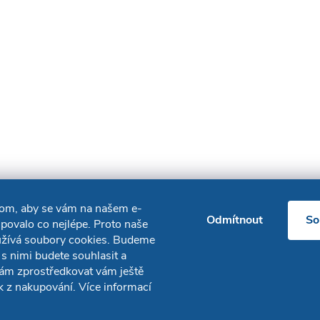
hom, aby se vám na našem e-
Odmítnout
So
povalo co nejlépe. Proto naše
užívá soubory cookies. Budeme
 s nimi budete souhlasit a
ám zprostředkovat vám ještě
ek z nakupování. Více informací