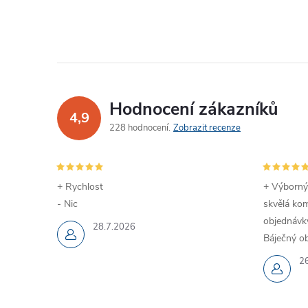
Hodnocení zákazníků
4,9
228 hodnocení
Zobrazit recenze
+ Rychlost
+ Výborný
- Nic
skvělá kom
objednávky
28.7.2026
Báječný ob
2