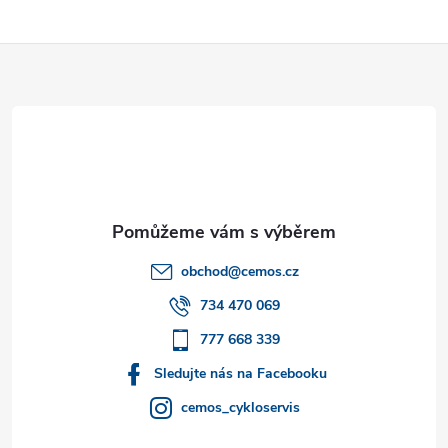
u
Z
á
p
a
t
obchod
@
cemos.cz
í
734 470 069
777 668 339
Sledujte nás na Facebooku
cemos_cykloservis