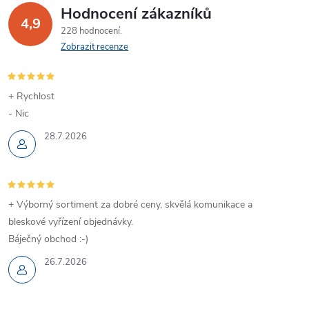
í
v
Hodnocení zákazníků
4,9
á
p
228 hodnocení
n
Zobrazit recenze
r
í
v
+ Rychlost
k
- Nic
28.7.2026
y
v
ý
+ Výborný sortiment za dobré ceny, skvělá komunikace a
p
bleskové vyřízení objednávky.
Báječný obchod :-)
i
26.7.2026
s