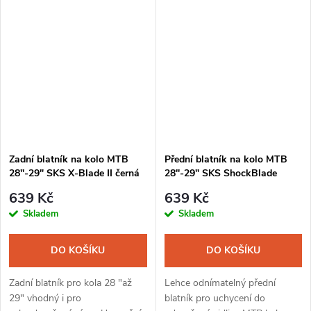
oblast tlumiče. Může být
který lze upravit nůžkami.
upraven nůžkami podle potřeby
Poslouží zároveň i jako ochrana
či...
nohou vidlice z...
Zadní blatník na kolo MTB
Přední blatník na kolo MTB
28''-29" SKS X-Blade II černá
28''-29" SKS ShockBlade
černá
639 Kč
639 Kč
Skladem
Skladem
DO KOŠÍKU
DO KOŠÍKU
Zadní blatník pro kola 28 "až
Lehce odnímatelný přední
29" vhodný i pro
blatník pro uchycení do