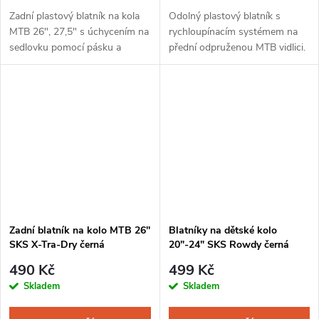
Zadní plastový blatník na kola
Odolný plastový blatník s
MTB 26", 27,5" s úchycením na
rychloupínacím systémem na
sedlovku pomocí pásku a
přední odpruženou MTB vidlici.
pákového mechanizmu. Díky
Rozšířená gumová zadní část je
rozšířené pogumované zadní
pružná a pobere velké množství
části a nastavení pomocí
nečistot. Blatník je dodáván...
kloubového...
Zadní blatník na kolo MTB 26''
Blatníky na dětské kolo
SKS X-Tra-Dry černá
20"-24" SKS Rowdy černá
490 Kč
499 Kč
Skladem
Skladem