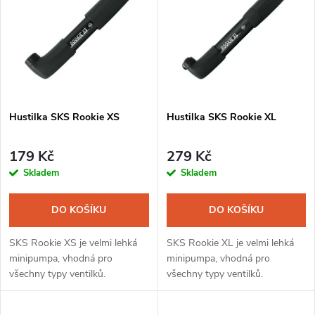
ý
Nejprodávanější
e
p
Abecedně
n
i
í
s
Hustilka SKS Rookie XS
Hustilka SKS Rookie XL
p
p
r
179 Kč
279 Kč
r
Skladem
Skladem
o
o
DO KOŠÍKU
DO KOŠÍKU
d
d
SKS Rookie XS je velmi lehká
SKS Rookie XL je velmi lehká
u
minipumpa, vhodná pro
minipumpa, vhodná pro
všechny typy ventilků.
všechny typy ventilků.
u
k