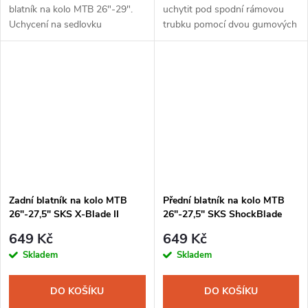
blatník na kolo MTB 26"-29".
uchytit pod spodní rámovou
Uchycení na sedlovku
trubku pomocí dvou gumových
univerzálním nastavitelným
pásek.
držákem.
Zadní blatník na kolo MTB
Přední blatník na kolo MTB
26"-27,5" SKS X-Blade II
26"-27,5" SKS ShockBlade
černá
černá
649 Kč
649 Kč
Skladem
Skladem
DO KOŠÍKU
DO KOŠÍKU