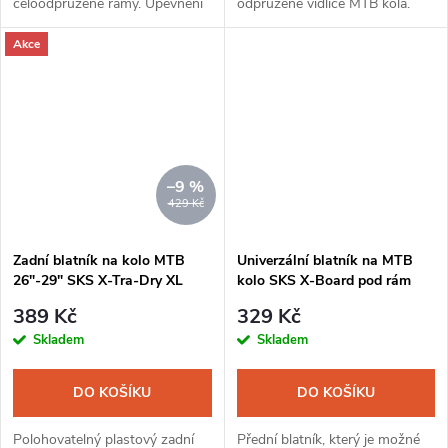
celoodpružené rámy. Upevnění
odpružené vidlice MTB kola.
na sedlovku je jednoduché a
Konec blatníku je rozšířený a je
Akce
rychlé. Zadní část blatníku je
vyrobený z pryže. Tímto je více
ohebná. Díky dvěma kloubům je
odolný proti mechanickému
dobře...
poškození...
–9 %
429 Kč
Zadní blatník na kolo MTB
Univerzální blatník na MTB
26"-29" SKS X-Tra-Dry XL
kolo SKS X-Board pod rám
černá
(lízátko)
389 Kč
329 Kč
Skladem
Skladem
DO KOŠÍKU
DO KOŠÍKU
Polohovatelný plastový zadní
Přední blatník, který je možné