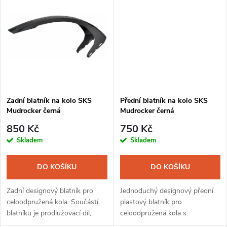
k
t
t
ů
ů
Zadní blatník na kolo SKS
Přední blatník na kolo SKS
Mudrocker černá
Mudrocker černá
850 Kč
750 Kč
Skladem
Skladem
DO KOŠÍKU
DO KOŠÍKU
Zadní designový blatník pro
Jednoduchý designový přední
celoodpružená kola. Součástí
plastový blatník pro
blatníku je prodlužovací díl,
celoodpružená kola s
který chrání střed, přesmyk a
uchycením na můstek vidlice,