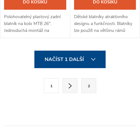
DO KOŠÍKU
DO KOŠÍKU
Polohovatelný plastový zadní
Dětské blatníky atraktivního
blatník na kolo MTB 26".
designu a funkčnosti. Blatníky
Jednoduchá montáž na
lze použít na většinu rámů
sedlovku pomocí Quck-Release
dětských kol 20-24" včetně
úchytu- tkaný pásek s pákovým
celoodpružených.
mechanizmem.
O
NAČÍST 1 DALŠÍ
v
l
S
1
2
t
á
r
d
á
a
n
k
c
o