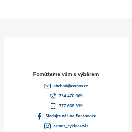
Z
á
p
a
t
obchod
@
cemos.cz
í
734 470 069
777 668 339
Sledujte nás na Facebooku
cemos_cykloservis