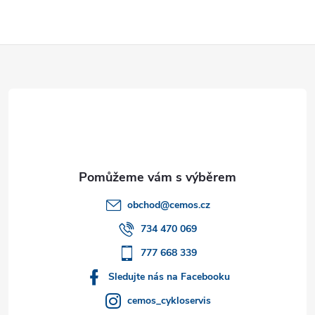
Z
á
p
a
t
obchod
@
cemos.cz
í
734 470 069
777 668 339
Sledujte nás na Facebooku
cemos_cykloservis