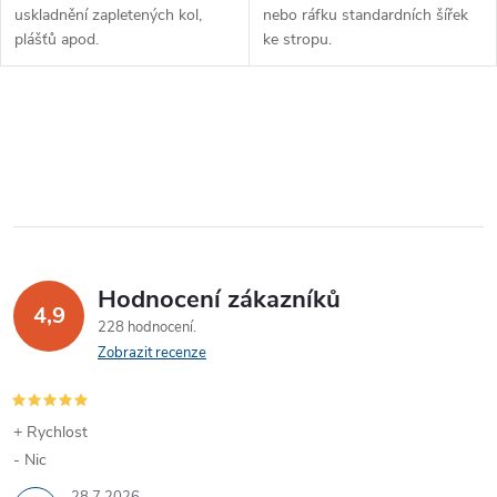
uskladnění zapletených kol,
nebo ráfku standardních šířek
plášťů apod.
ke stropu.
O
v
l
á
Hodnocení zákazníků
d
4,9
228 hodnocení
a
Zobrazit recenze
c
í
+ Rychlost
- Nic
p
28.7.2026