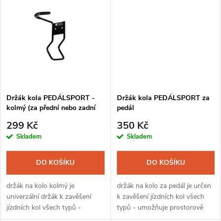
k
t
t
ů
ů
Držák kola PEDÁLSPORT -
Držák kola PEDÁLSPORT za
kolmý (za přední nebo zadní
pedál
kolo)
299 Kč
350 Kč
Skladem
Skladem
DO KOŠÍKU
DO KOŠÍKU
držák na kolo kolmý je
držák na kolo za pedál je určen
univerzální držák k zavěšení
k zavěšení jízdních kol všech
jízdních kol všech typů -
typů - umožňuje prostorově
polstrování háku zabraňuje
velice úsporné uložení kola