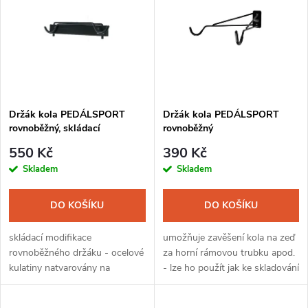
ý
Nejprodávanější
e
p
Abecedně
n
i
í
s
Držák kola PEDÁLSPORT
Držák kola PEDÁLSPORT
p
rovnoběžný, skládací
rovnoběžný
p
r
550 Kč
390 Kč
r
Skladem
Skladem
o
o
DO KOŠÍKU
DO KOŠÍKU
d
d
skládací modifikace
umožňuje zavěšení kola na zeď
u
rovnoběžného držáku - ocelové
za horní rámovou trubku apod.
kulatiny natvarovány na
- lze ho použít jak ke skladování
u
automatické ohýbačce -
kol, tak i k provádění drobné
k
nosnost 21kg.
údržby - nosnost 21 kg.