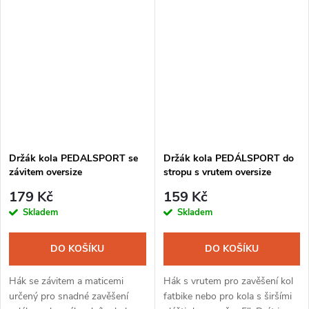
odření ráfku - nosnost 21 kg
Držák kola PEDALSPORT se
Držák kola PEDÁLSPORT do
závitem oversize
stropu s vrutem oversize
179 Kč
159 Kč
Skladem
Skladem
DO KOŠÍKU
DO KOŠÍKU
Hák se závitem a maticemi
Hák s vrutem pro zavěšení kol
určený pro snadné zavěšení
fatbike nebo pro kola s širšími