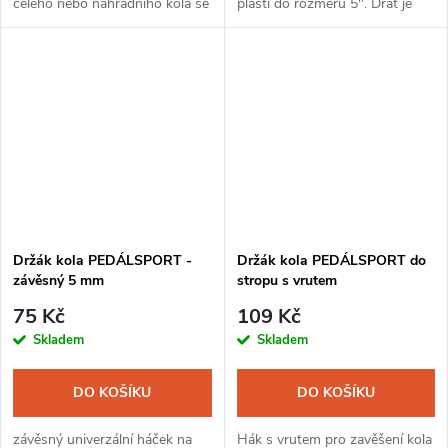
celého nebo náhradního kola se
plášti do rozměru 5". Drát je
širším ráfkem na konzolu apod.
pozinkovaný a potažený
vinylovým plastem.
Držák kola PEDÁLSPORT -
Držák kola PEDÁLSPORT do
závěsný 5 mm
stropu s vrutem
75 Kč
109 Kč
Skladem
Skladem
DO KOŠÍKU
DO KOŠÍKU
závěsný univerzální háček na
Hák s vrutem pro zavěšení kola