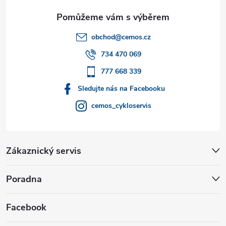
a
t
obchod
@
cemos.cz
í
734 470 069
777 668 339
Sledujte nás na Facebooku
cemos_cykloservis
Zákaznický servis
Poradna
Facebook