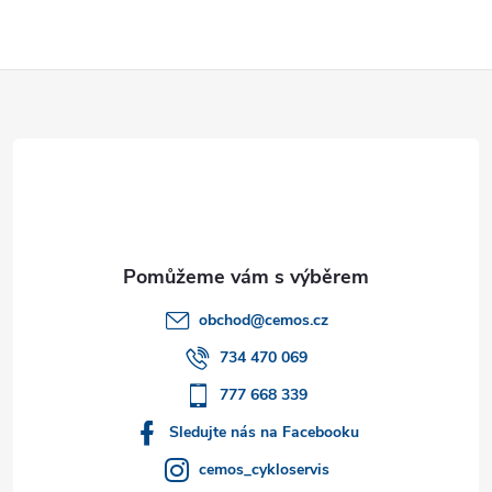
Z
á
p
a
t
obchod
@
cemos.cz
í
734 470 069
777 668 339
Sledujte nás na Facebooku
cemos_cykloservis