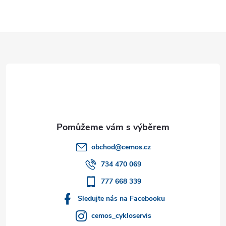
Z
á
p
a
t
obchod
@
cemos.cz
í
734 470 069
777 668 339
Sledujte nás na Facebooku
cemos_cykloservis