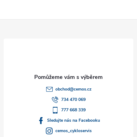
Z
á
p
a
t
obchod
@
cemos.cz
í
734 470 069
777 668 339
Sledujte nás na Facebooku
cemos_cykloservis