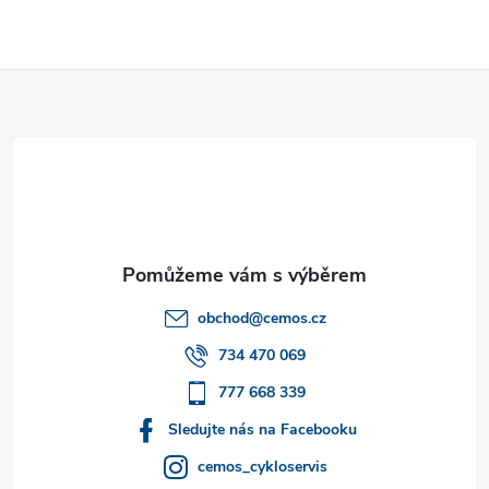
Z
á
p
a
t
obchod
@
cemos.cz
í
734 470 069
777 668 339
Sledujte nás na Facebooku
cemos_cykloservis