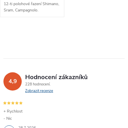
12-ti polohové řazení Shimano,
Sram, Campagnolo.
O
v
l
á
Hodnocení zákazníků
d
4,9
228 hodnocení
a
Zobrazit recenze
c
í
+ Rychlost
- Nic
p
28.7.2026