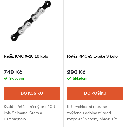
k
praktický neoprenový obal...
t
t
ů
ů
Řetěz KMC X-10 10 kolo
Řetěz KMC e9 E-bike 9 kolo
749 Kč
990 Kč
Skladem
Skladem
DO KOŠÍKU
DO KOŠÍKU
Kvalitní řetěz určený pro 10-ti
9-ti rychlostní řetěz se
kola Shimano, Sram a
zvýšenou odolností proti
Campagnolo.
rozpojení, vhodný především
pro elektrokola. Předností