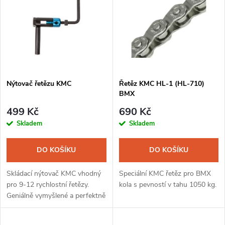
ý
Nejprodávanější
e
p
Abecedně
n
i
í
s
Nýtovač řetězu KMC
Řetěz KMC HL-1 (HL-710)
p
BMX
p
r
499 Kč
690 Kč
r
Skladem
Skladem
o
o
DO KOŠÍKU
DO KOŠÍKU
d
d
Skládací nýtovač KMC vhodný
Speciální KMC řetěz pro BMX
u
pro 9-12 rychlostní řetězy.
kola s pevností v tahu 1050 kg.
Geniálně vymyšlené a perfektně
u
fungující udělátko pro technické
k
fajnšmekry. Balení obsahuje i