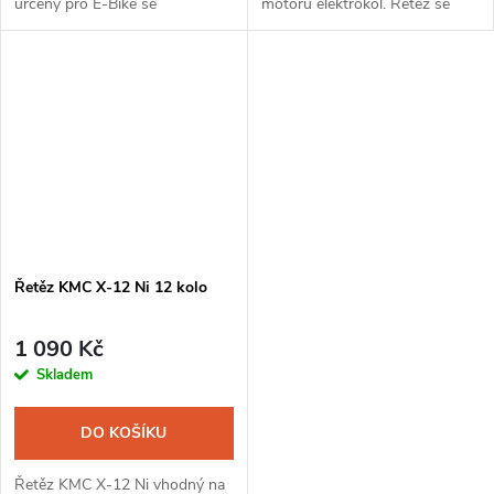
určený pro E-Bike se
motorů elektrokol. Řetěz se
středovým i nábojovým
vyznačuje vysokou pevností v
motorem. Součástí balení je
tahu a přesným řazením. Je
spojka.
vhodný pro středové i
nábojové...
Řetěz KMC X-12 Ni 12 kolo
1 090 Kč
Skladem
DO KOŠÍKU
Řetěz KMC X-12 Ni vhodný na