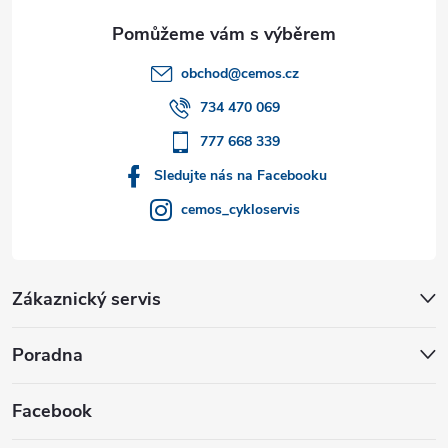
a
t
obchod
@
cemos.cz
í
734 470 069
777 668 339
Sledujte nás na Facebooku
cemos_cykloservis
Zákaznický servis
Poradna
Facebook