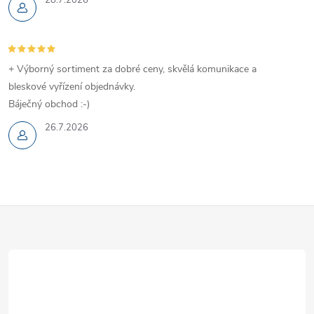
r
v
+ Výborný sortiment za dobré ceny, skvělá komunikace a
k
bleskové vyřízení objednávky.
y
Báječný obchod :-)
v
26.7.2026
ý
p
Z
i
s
á
u
p