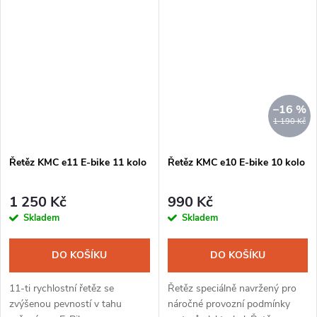
řetězu je vysoká pevnost,
přesné řazení a dlouhá
životnost.
–16 %
1 190 Kč
Řetěz KMC e11 E-bike 11 kolo
Řetěz KMC e10 E-bike 10 kolo
1 250 Kč
990 Kč
Skladem
Skladem
DO KOŠÍKU
DO KOŠÍKU
11-ti rychlostní řetěz se
Řetěz speciálně navržený pro
zvýšenou pevností v tahu
náročné provozní podmínky