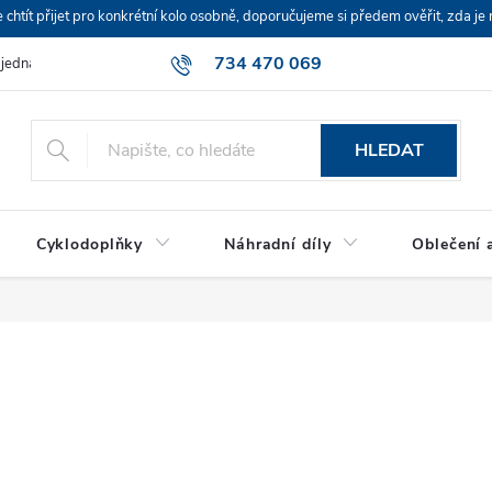
ít přijet pro konkrétní kolo osobně, doporučujeme si předem ověřit, zda je 
734 470 069
bjednávka
HLEDAT
Cyklodoplňky
Náhradní díly
Oblečení a