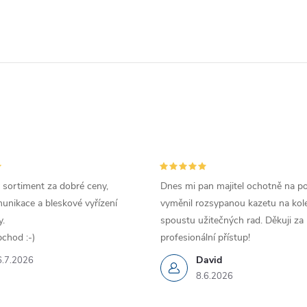
 sortiment za dobré ceny,
Dnes mi pan majitel ochotně na p
unikace a bleskové vyřízení
vyměnil rozsypanou kazetu na kole
.
spoustu užitečných rad. Děkuji za
chod :-)
profesionální přístup!
David
6.7.2026
8.6.2026