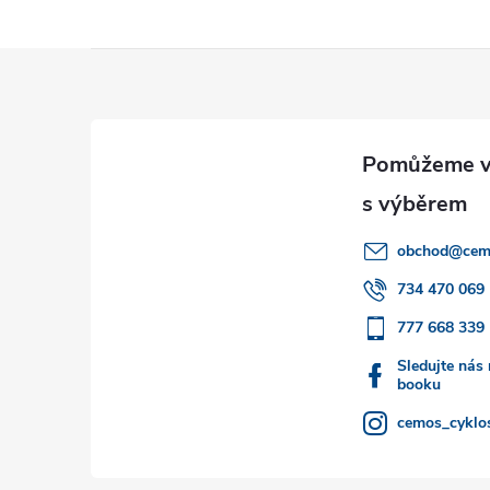
Z
á
p
a
obchod
@
cem
t
734 470 069
777 668 339
í
Sledujte nás
booku
cemos_cyklos