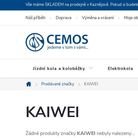
Přejít
Vše máme SKLADEM na prodejně v Kaznějově. Pokud si budete cht
na
Náš příběh
Doprava
Výměna a vrácení
Moje o
obsah
Jízdní kola a koloběžky
Elektrokola
Prodávané značky
KAIWEI
Domů
KAIWEI
Žádné produkty značky
KAIWEI
nebyly nalezeny...