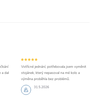
očkání
Vstřícné jednání, potřebovala jsem vyměnit
 a dal
stojánek, který nepasoval na mé kolo a
výměna proběhla bez problémů.
31.5.2026