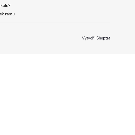
okolo?
tek rámu
Vytvořil Shoptet