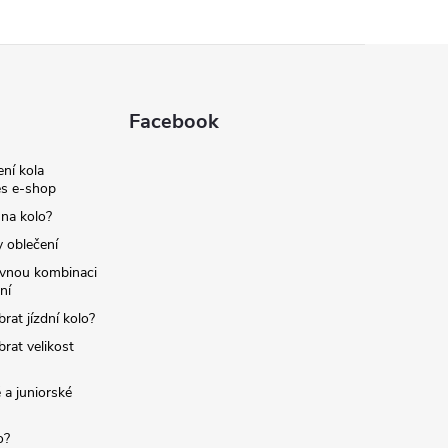
Facebook
ní kola
s e-shop
 na kolo?
y oblečení
ávnou kombinaci
ní
brat jízdní kolo?
brat velikost
 a juniorské
o?