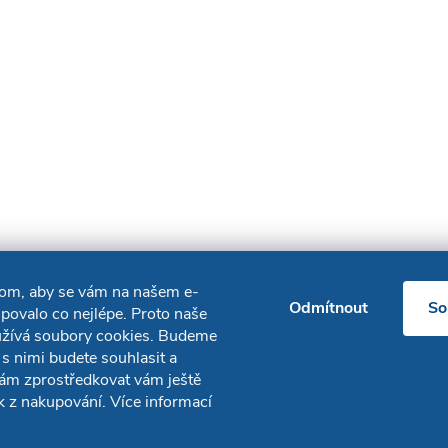
hom, aby se vám na našem e-
Odmítnout
So
povalo co nejlépe. Proto naše
užívá soubory cookies. Budeme
 s nimi budete souhlasit a
ám zprostředkovat vám ještě
ek z nakupování. Více informací