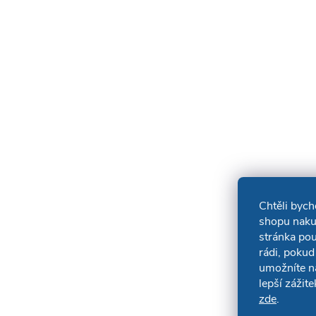
Chtěli byc
shopu naku
stránka po
rádi, pokud
umožníte n
lepší zážit
zde
.