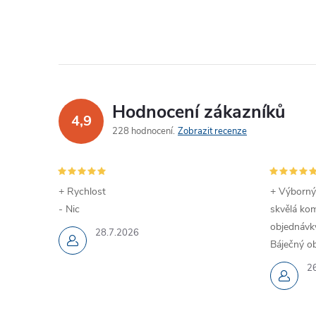
Hodnocení zákazníků
4,9
228 hodnocení
Zobrazit recenze
+ Rychlost
+ Výborný
- Nic
skvělá kom
objednávky
28.7.2026
Báječný ob
2