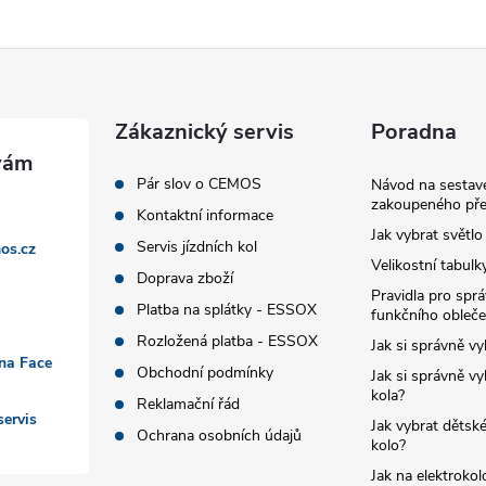
Zákaznický servis
Poradna
Pár slov o CEMOS
Návod na sestave
zakoupeného pře
Kontaktní informace
Jak vybrat světlo
Servis jízdních kol
os.cz
Velikostní tabulk
Doprava zboží
Pravidla pro spr
Platba na splátky - ESSOX
funkčního obleče
Rozložená platba - ESSOX
Jak si správně vy
 na Face
Obchodní podmínky
Jak si správně vy
kola?
Reklamační řád
ervis
Jak vybrat dětské
Ochrana osobních údajů
kolo?
Jak na elektrokol