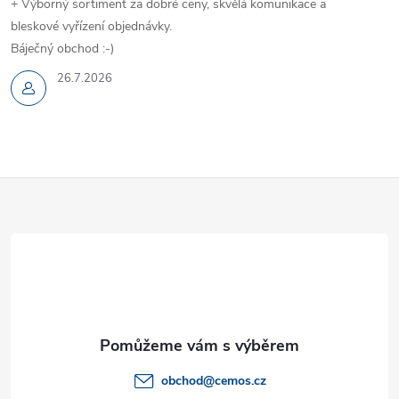
+ Výborný sortiment za dobré ceny, skvělá komunikace a
k
bleskové vyřízení objednávky.
y
Báječný obchod :-)
v
26.7.2026
ý
p
Z
i
s
á
u
p
a
t
obchod
@
cemos.cz