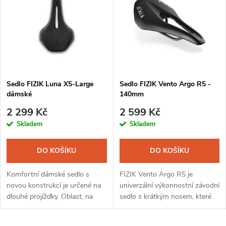
ý
Nejprodávanější
e
p
Abecedně
n
i
í
s
Sedlo FIZIK Luna X5-Large
Sedlo FIZIK Vento Argo R5 -
p
dámské
140mm
p
r
2 299 Kč
2 599 Kč
r
Skladem
Skladem
o
o
DO KOŠÍKU
DO KOŠÍKU
d
d
Komfortní dámské sedlo s
FIZIK Vento Argo R5 je
u
novou konstrukcí je určené na
univerzální výkonnostní závodní
dlouhé projížďky. Oblast, na
sedlo s krátkým nosem, které
u
které sedíte, je rozšířená,
zlepšuje stabilitu jezdce
k
směrem dopředu se zužuje pro
(vzpřímenější posed) a