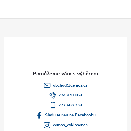
Z
á
p
a
t
obchod
@
cemos.cz
í
734 470 069
777 668 339
Sledujte nás na Facebooku
cemos_cykloservis