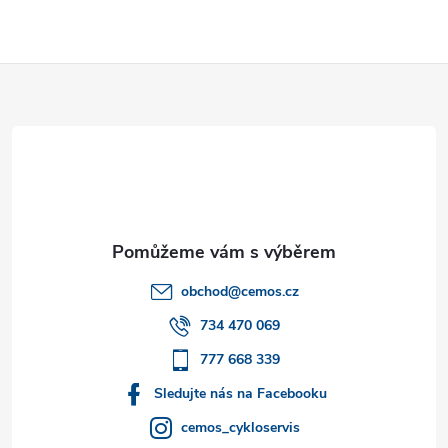
Z
á
p
a
t
obchod
@
cemos.cz
í
734 470 069
777 668 339
Sledujte nás na Facebooku
cemos_cykloservis