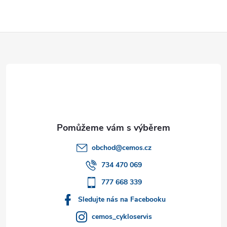
Z
á
p
a
t
obchod
@
cemos.cz
í
734 470 069
777 668 339
Sledujte nás na Facebooku
cemos_cykloservis