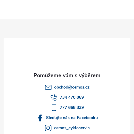
Z
á
p
a
t
obchod
@
cemos.cz
í
734 470 069
777 668 339
Sledujte nás na Facebooku
cemos_cykloservis