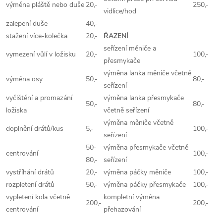
výměna pláště nebo duše
20,-
250,-
vidlice/hod
zalepení duše
40,-
stažení více-kolečka
20,-
ŘAZENÍ
seřízení měniče a
vymezení vůlí v ložisku
20,-
100,-
přesmykače
výměna lanka měniče včetně
výměna osy
50,-
80,-
seřízení
vyčištění a promazání
výměna lanka přesmykače
50,-
80,-
ložiska
včetně seřízení
výměna měniče včetně
doplnění drátů/kus
5,-
100,-
seřízení
50-
výměna přesmykače včetně
centrování
100,-
80,-
seřízení
vystříhání drátů
20,-
výměna páčky měniče
100,-
rozpletení drátů
50,-
výměna páčky přesmykače
100,-
vypletení kola včetně
kompletní výměna
200,-
200,-
centrování
přehazování