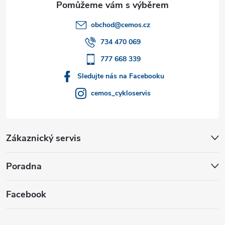
t
obchod
@
cemos.cz
í
734 470 069
777 668 339
Sledujte nás na Facebooku
cemos_cykloservis
Zákaznický servis
Poradna
Facebook