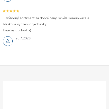
+ Výborný sortiment za dobré ceny, skvělá komunikace a
bleskové vyřízení objednávky.
Báječný obchod :-)
26.7.2026
Z
á
p
a