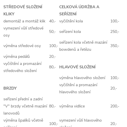
STŘEDOVÉ SLOŽENÍ
CELKOVÁ ÚDRŽBA A
KLIKY
SEŘÍZENÍ
demontáž a montáž klik
40,-
vyčištění kola
100,-
vymezení vůlí středové
50,-
seřízení kola
250,-
osy
seřízení kola včetně mazání
výměna středové osy
100,-
350,-
bowdenů a řetězu
výměna pedálů
20,-
vyčištění a promazání
80,-
HLAVOVÉ SLOŽENÍ
středového složení
výměna hlavového složení
100,-
vyčištění a promazání
BRZDY
20,-
hlavového složení
seřízení přední a zadní
"V" brzdy včetně mazání
80,-
výměna vidlice
200,-
lanovodů
výměna špalíků včetně
vymezení vůlí hlavového
100,-
20,-