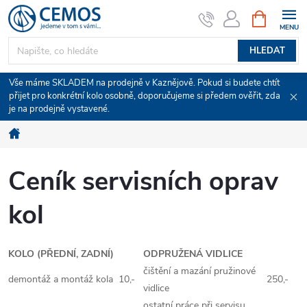
Přejít
NÁKUPNÍ
KOŠÍK
na
obsah
HLEDAT
Vše máme SKLADEM na prodejně v Kaznějově. Pokud si budete chtít
přijet pro konkrétní kolo osobně, doporučujeme si předem ověřit, zda
je na prodejně vystavené.
Domů
Ceník servisních oprav
kol
KOLO (PŘEDNÍ, ZADNÍ)
ODPRUŽENÁ VIDLICE
čištění a mazání pružinové
demontáž a montáž kola
10,-
250,-
vidlice
ostatní práce při servisu