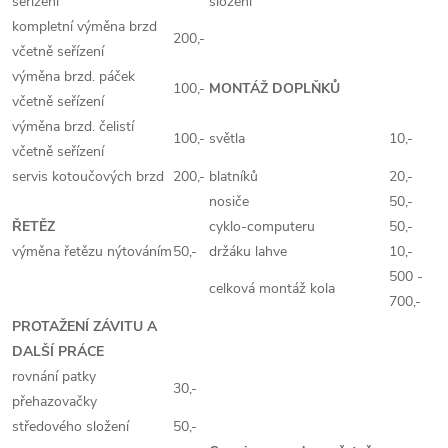
seřízení
složení
kompletní výměna brzd
200,-
včetně seřízení
výměna brzd. páček
100,-
MONTÁŽ DOPLŇKŮ
včetně seřízení
výměna brzd. čelistí
100,-
světla
10,-
včetně seřízení
servis kotoučových brzd
200,-
blatníků
20,-
nosiče
50,-
ŘETĚZ
cyklo-computeru
50,-
výměna řetězu nýtováním
50,-
držáku lahve
10,-
500 -
celková montáž kola
700,-
PROTAŽENÍ ZÁVITU A
DALŠÍ PRÁCE
rovnání patky
30,-
přehazovačky
středového složení
50,-