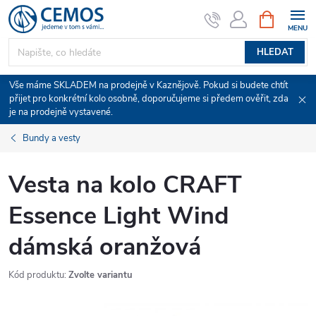
Přejít
NÁKUPNÍ
KOŠÍK
na
obsah
HLEDAT
Vše máme SKLADEM na prodejně v Kaznějově. Pokud si budete chtít
přijet pro konkrétní kolo osobně, doporučujeme si předem ověřit, zda
je na prodejně vystavené.
Bundy a vesty
Vesta na kolo CRAFT
Essence Light Wind
dámská oranžová
Kód produktu:
Zvolte variantu