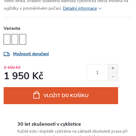
Velmi lehká, snadno sbalitelná dámská cyklistická vesta vhodná na
vyjížďky v proměnlivém počasí.
Detailní informace
Varianta
Možnosti doručení
2 150 Kč
1 950 Kč
Měrná
cena:
VLOŽIT DO KOŠÍKU
30 let zkušeností v cyklistice
Každé kolo i doplněk vybíráme na základě dlouholeté praxe při