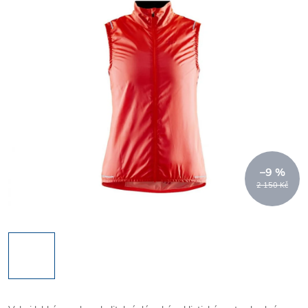
–9 %
2 150 Kč