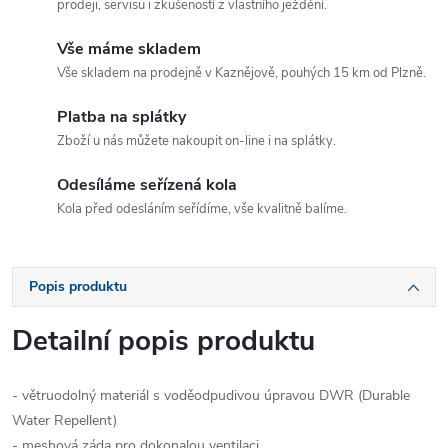
prodeji, servisu i zkušeností z vlastního ježdění.
Vše máme skladem
Vše skladem na prodejně v Kaznějově, pouhých 15 km od Plzně.
Platba na splátky
Zboží u nás můžete nakoupit on-line i na splátky.
Odesíláme seřízená kola
Kola před odesláním seřídíme, vše kvalitně balíme.
Popis produktu
Detailní popis produktu
- větruodolný materiál s voděodpudivou úpravou DWR (Durable
Water Repellent)
- meshová záda pro dokonalou ventilaci