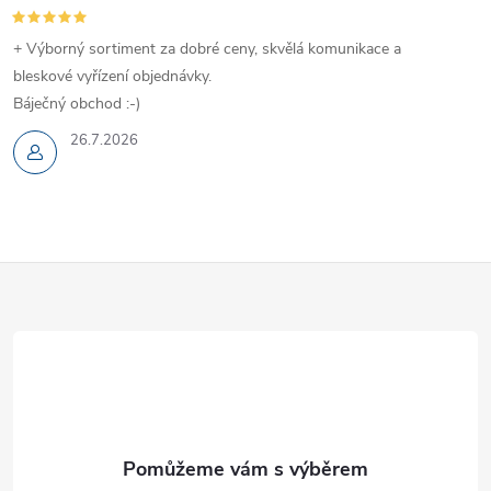
+ Výborný sortiment za dobré ceny, skvělá komunikace a
bleskové vyřízení objednávky.
Báječný obchod :-)
26.7.2026
Z
á
p
a