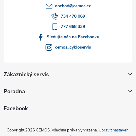
t
obchod
@
cemos.cz
í
734 470 069
777 668 339
Sledujte nás na Facebooku
cemos_cykloservis
Zákaznický servis
Poradna
Facebook
Copyright 2026
CEMOS
. Všechna práva vyhrazena.
Upravit nastavení