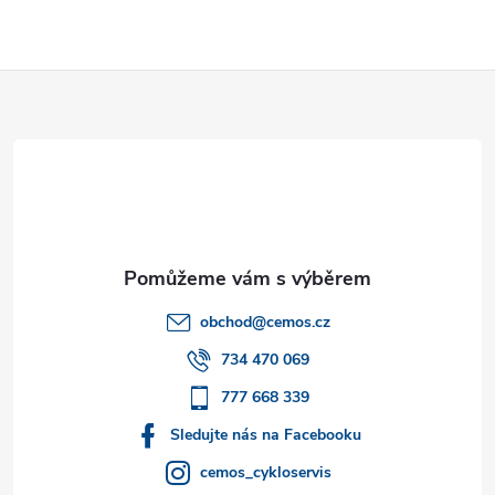
Z
á
p
a
t
obchod
@
cemos.cz
í
734 470 069
777 668 339
Sledujte nás na Facebooku
cemos_cykloservis