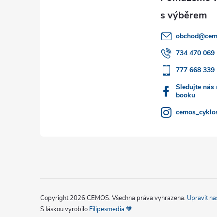
p
a
obchod
@
cem
t
734 470 069
777 668 339
í
Sledujte nás
booku
cemos_cyklos
Copyright 2026
CEMOS
. Všechna práva vyhrazena.
Upravit na
S láskou vyrobilo
Filipesmedia 🧡