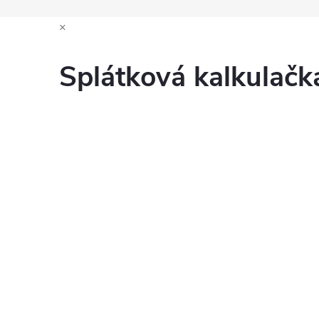
×
Splátková kalkulač