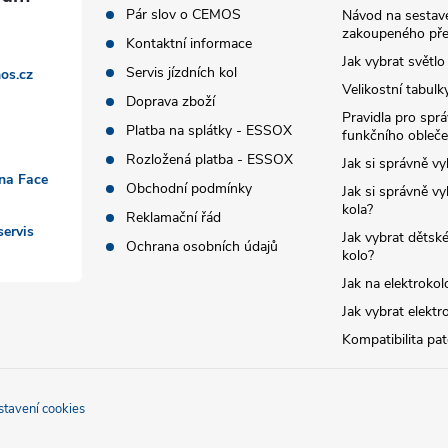
Pár slov o CEMOS
Návod na sestave
zakoupeného pře
Kontaktní informace
Jak vybrat světlo
Servis jízdních kol
os.cz
Velikostní tabulk
Doprava zboží
Pravidla pro spr
Platba na splátky - ESSOX
funkčního obleče
Rozložená platba - ESSOX
Jak si správně vy
 na Face
Obchodní podmínky
Jak si správně vy
kola?
Reklamační řád
ervis
Jak vybrat dětské
Ochrana osobních údajů
kolo?
Jak na elektrokol
Jak vybrat elektr
Kompatibilita pa
stavení cookies