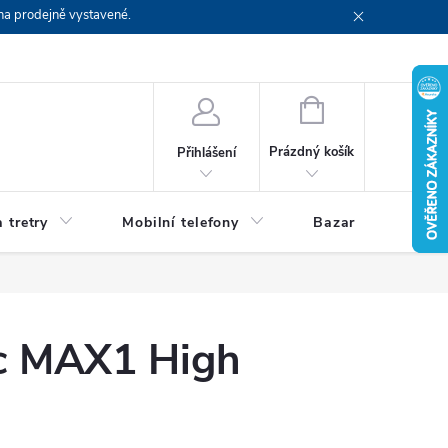
na prodejně vystavené.
NÁKUPNÍ
KOŠÍK
Prázdný košík
Přihlášení
 tretry
Mobilní telefony
Bazar
Servis
c MAX1 High