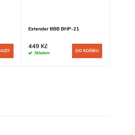
Extender BBB BHP-21
Řídítk
prohnut
449 Kč
270 K
AZIT
DO KOŠÍKU
Skladem
Sklad