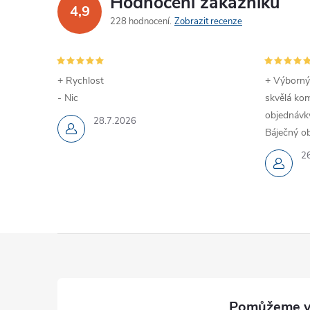
Hodnocení zákazníků
4,9
228 hodnocení
Zobrazit recenze
+ Rychlost
+ Výborný
- Nic
skvělá kom
objednávky
28.7.2026
Báječný ob
2
Z
á