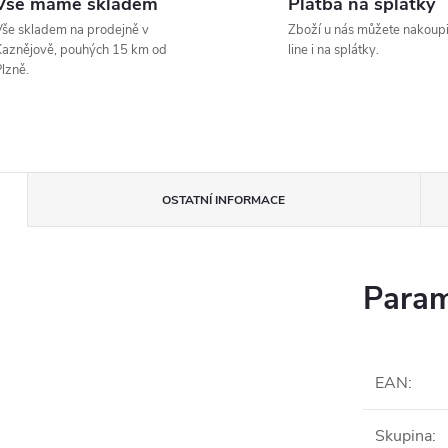
Vše máme skladem
Platba na splátky
še skladem na prodejně v
Zboží u nás můžete nakoupi
aznějově, pouhých 15 km od
line i na splátky.
lzně.
OSTATNÍ INFORMACE
Param
EAN
:
Skupina
: