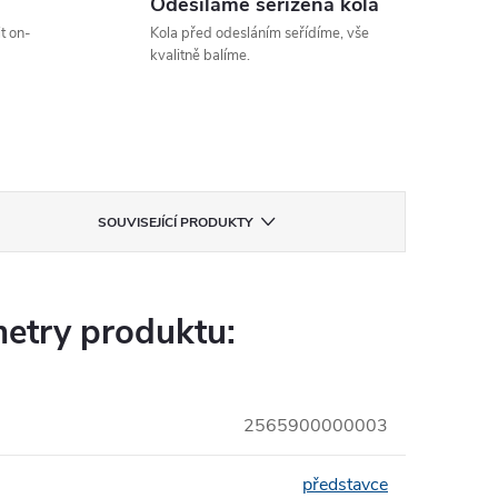
Odesíláme seřízená kola
t on-
Kola před odesláním seřídíme, vše
kvalitně balíme.
SOUVISEJÍCÍ PRODUKTY
etry produktu:
2565900000003
představce