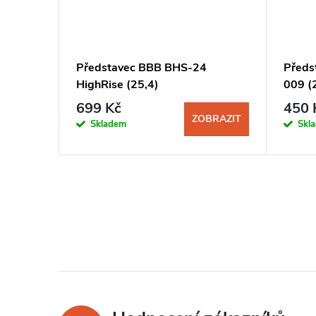
/8" 5mm
Představec BBB BHS-24
Předs
HighRise (25,4)
009 (
699 Kč
450 
KOŠÍKU
ZOBRAZIT
Skladem
Skl