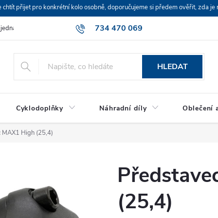
ít přijet pro konkrétní kolo osobně, doporučujeme si předem ověřit, zda je 
734 470 069
bjednávka
HLEDAT
Cyklodoplňky
Náhradní díly
Oblečení a
c MAX1 High (25,4)
Představe
(25,4)