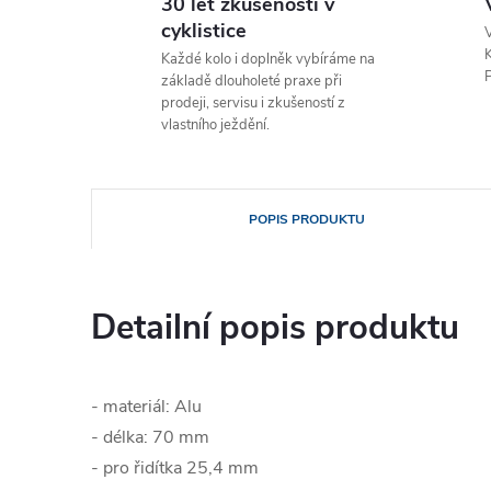
30 let zkušeností v
cyklistice
V
K
Každé kolo i doplněk vybíráme na
P
základě dlouholeté praxe při
prodeji, servisu i zkušeností z
vlastního ježdění.
POPIS PRODUKTU
Detailní popis produktu
- materiál: Alu
- délka: 70 mm
- pro řidítka 25,4 mm