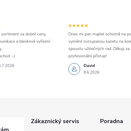
 sortiment za dobré ceny,
Dnes mi pan majitel ochotně na p
unikace a bleskové vyřízení
vyměnil rozsypanou kazetu na kole
.
spoustu užitečných rad. Děkuji za
chod :-)
profesionální přístup!
David
6.7.2026
8.6.2026
Zákaznický servis
Poradna