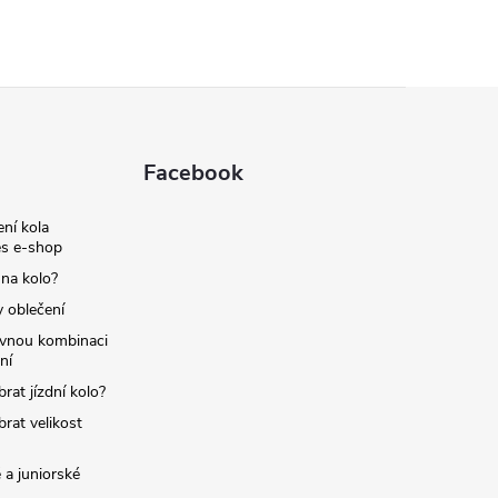
Facebook
ní kola
s e-shop
 na kolo?
y oblečení
ávnou kombinaci
ní
brat jízdní kolo?
brat velikost
 a juniorské