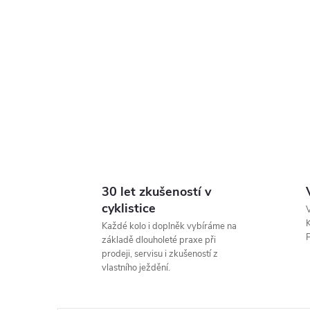
30 let zkušeností v
cyklistice
V
K
Každé kolo i doplněk vybíráme na
P
základě dlouholeté praxe při
prodeji, servisu i zkušeností z
vlastního ježdění.