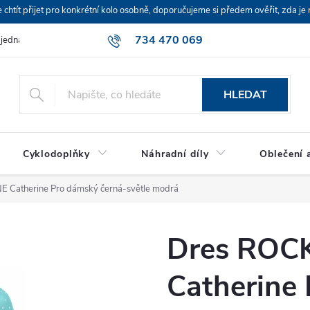
ít přijet pro konkrétní kolo osobně, doporučujeme si předem ověřit, zda je 
734 470 069
bjednávka
HLEDAT
Cyklodoplňky
Náhradní díly
Oblečení a
 Catherine Pro dámský černá-světle modrá
Dres ROC
Catherine