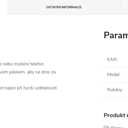
OSTATNÍ INFORMACE
Param
EAN
:
e nebo mobilní telefon
ovým páskem, aby se dres za
Model
:
 nejen při horší viditelnosti
Rukávy
:
Produkt n