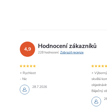
Hodnocení zákazníků
4,9
228 hodnocení
Zobrazit recenze
+ Rychlost
+ Výborný
- Nic
skvělá kom
objednávky
28.7.2026
Báječný ob
2