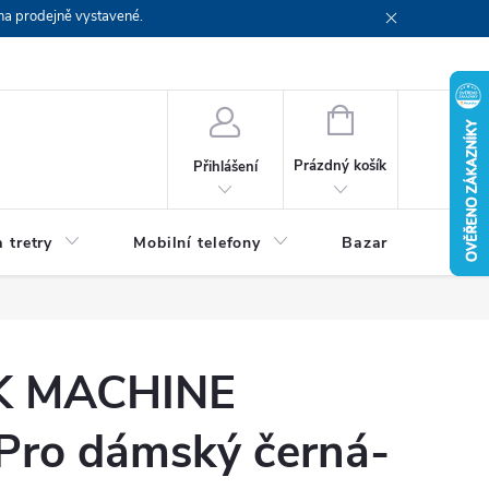
na prodejně vystavené.
NÁKUPNÍ
KOŠÍK
Prázdný košík
Přihlášení
 tretry
Mobilní telefony
Bazar
Servis
K MACHINE
 Pro dámský černá-