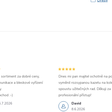
Dresy
 sortiment za dobré ceny,
Dnes mi pan majitel ochotně na p
unikace a bleskové vyřízení
vyměnil rozsypanou kazetu na kole
.
spoustu užitečných rad. Děkuji za
chod :-)
profesionální přístup!
David
6.7.2026
8.6.2026