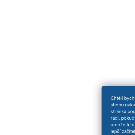
Chtěli byc
shopu naku
stránka po
rádi, pokud
umožníte n
lepší zážit