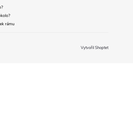
o?
okolo?
tek rámu
Vytvořil Shoptet