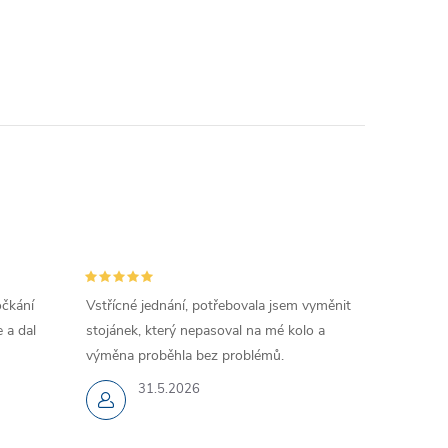
očkání
Vstřícné jednání, potřebovala jsem vyměnit
 a dal
stojánek, který nepasoval na mé kolo a
výměna proběhla bez problémů.
31.5.2026