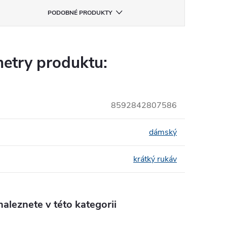
PODOBNÉ PRODUKTY
etry produktu:
8592842807586
dámský
krátký rukáv
aleznete v této kategorii