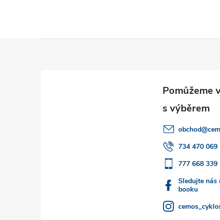
Z
á
p
a
obchod
@
cem
t
734 470 069
777 668 339
í
Sledujte nás
booku
cemos_cyklos