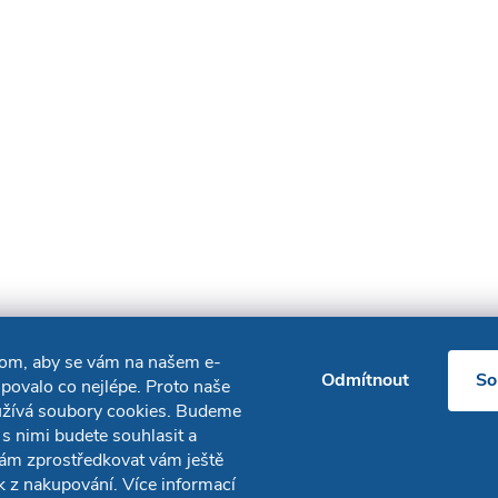
hom, aby se vám na našem e-
Odmítnout
So
povalo co nejlépe. Proto naše
užívá soubory cookies. Budeme
 s nimi budete souhlasit a
ám zprostředkovat vám ještě
ek z nakupování. Více informací