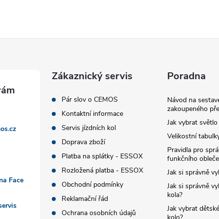
Zákaznický servis
Poradna
Pár slov o CEMOS
Návod na sestave
zakoupeného pře
Kontaktní informace
Jak vybrat světlo
Servis jízdních kol
os.cz
Velikostní tabulk
Doprava zboží
Pravidla pro spr
Platba na splátky - ESSOX
funkčního obleče
Rozložená platba - ESSOX
Jak si správně vy
 na Face
Obchodní podmínky
Jak si správně vy
kola?
Reklamační řád
ervis
Jak vybrat dětské
Ochrana osobních údajů
kolo?