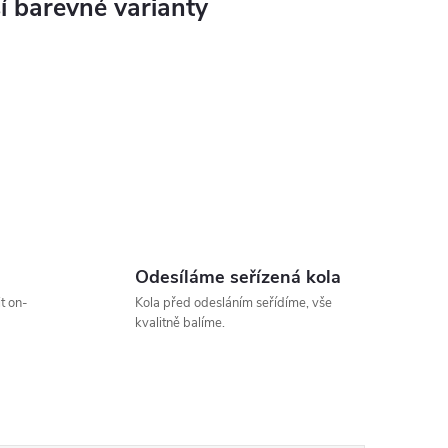
Odesíláme seřízená kola
t on-
Kola před odesláním seřídíme, vše
kvalitně balíme.