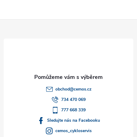
Z
á
p
a
t
obchod
@
cemos.cz
í
734 470 069
777 668 339
Sledujte nás na Facebooku
cemos_cykloservis